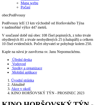
Mapa webu
Počasí
obec
Poděvousy
Poděvousy leží 13 km východně od Horšovského Týna
v nadmořské výšce 447 metrů.
V současné době má obec 108 čísel popisných, z toho trvale
obydlených 81 a trvale neobydlených 25 (chalupáři) a celkem
10 čísel evidenčních. Počet obyvatel se pohybuje kolem 250.
Kaple na návsi je zasvěcena sv. Janu Nepomuckému.
Úřední deska
Vodovod
Spolky a organizace
Mobilní aplikace
Úvodní stránka
Aktuálně
Akce v okolí
KINO HORŠOVSKÝ TÝN - PROSINEC 2023
KINO HORŠOVSKÝ TÝN -