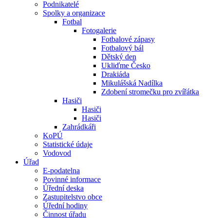
Podnikatelé
Spolky a organizace
Fotbal
Fotogalerie
Fotbalové zápasy
Fotbalový bál
Dětský den
Ukliďme Česko
Drakiáda
Mikulášská Nadílka
Zdobení stromečku pro zvířátka
Hasiči
Hasiči
Hasiči
Zahrádkáři
KoPÚ
Statistické údaje
Vodovod
Úřad
E-podatelna
Povinné informace
Úřední deska
Zastupitelstvo obce
Úřední hodiny
Činnost úřadu