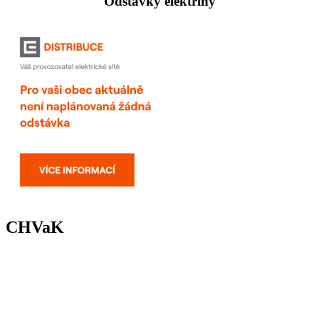
Odstávky elektřiny
CHVaK