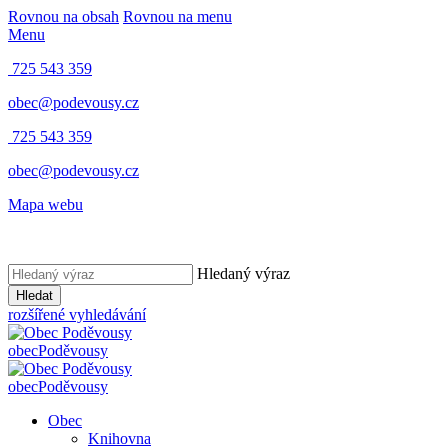
Rovnou na obsah
Rovnou na menu
Menu
725 543 359
obec@podevousy.cz
725 543 359
obec@podevousy.cz
Mapa webu
Hledaný výraz
Hledat
rozšířené vyhledávání
obec
Poděvousy
obec
Poděvousy
Obec
Knihovna