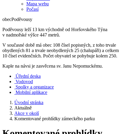
Mapa webu
Počasí
obec
Poděvousy
Poděvousy leží 13 km východně od Horšovského Týna
v nadmořské výšce 447 metrů.
V současné době má obec 108 čísel popisných, z toho trvale
obydlených 81 a trvale neobydlených 25 (chalupáři) a celkem
10 čísel evidenčních. Počet obyvatel se pohybuje kolem 250.
Kaple na návsi je zasvěcena sv. Janu Nepomuckému.
Úřední deska
Vodovod
Spolky a organizace
Mobilní aplikace
Úvodní stránka
Aktuálně
Akce v okolí
Komentované prohlídky zámeckého parku
Komentované prohlídky