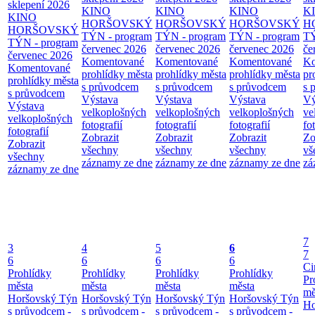
sklepení 2026
KINO
KINO
KINO
K
KINO
HORŠOVSKÝ
HORŠOVSKÝ
HORŠOVSKÝ
H
HORŠOVSKÝ
TÝN - program
TÝN - program
TÝN - program
TÝ
TÝN - program
červenec 2026
červenec 2026
červenec 2026
če
červenec 2026
Komentované
Komentované
Komentované
Ko
Komentované
prohlídky města
prohlídky města
prohlídky města
pr
prohlídky města
s průvodcem
s průvodcem
s průvodcem
s 
s průvodcem
Výstava
Výstava
Výstava
Vý
Výstava
velkoplošných
velkoplošných
velkoplošných
ve
velkoplošných
fotografií
fotografií
fotografií
fo
fotografií
Zobrazit
Zobrazit
Zobrazit
Zo
Zobrazit
všechny
všechny
všechny
vš
všechny
záznamy ze dne
záznamy ze dne
záznamy ze dne
zá
záznamy ze dne
7
3
4
5
6
7
6
6
6
6
Ci
Prohlídky
Prohlídky
Prohlídky
Prohlídky
Pr
města
města
města
města
mě
Horšovský Týn
Horšovský Týn
Horšovský Týn
Horšovský Týn
Ho
s průvodcem -
s průvodcem -
s průvodcem -
s průvodcem -