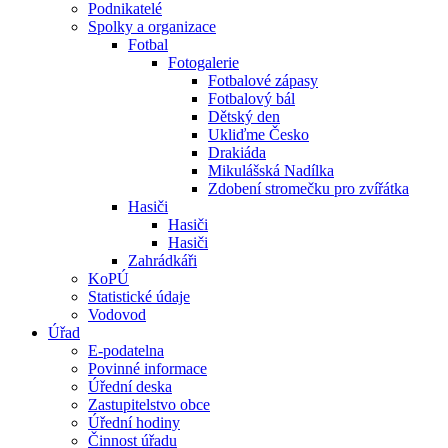
Podnikatelé
Spolky a organizace
Fotbal
Fotogalerie
Fotbalové zápasy
Fotbalový bál
Dětský den
Ukliďme Česko
Drakiáda
Mikulášská Nadílka
Zdobení stromečku pro zvířátka
Hasiči
Hasiči
Hasiči
Zahrádkáři
KoPÚ
Statistické údaje
Vodovod
Úřad
E-podatelna
Povinné informace
Úřední deska
Zastupitelstvo obce
Úřední hodiny
Činnost úřadu