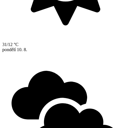
31/12 °C
pondělí
10. 8.