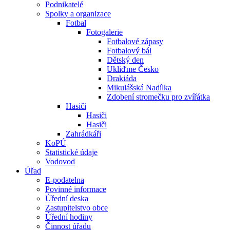
Podnikatelé
Spolky a organizace
Fotbal
Fotogalerie
Fotbalové zápasy
Fotbalový bál
Dětský den
Ukliďme Česko
Drakiáda
Mikulášská Nadílka
Zdobení stromečku pro zvířátka
Hasiči
Hasiči
Hasiči
Zahrádkáři
KoPÚ
Statistické údaje
Vodovod
Úřad
E-podatelna
Povinné informace
Úřední deska
Zastupitelstvo obce
Úřední hodiny
Činnost úřadu