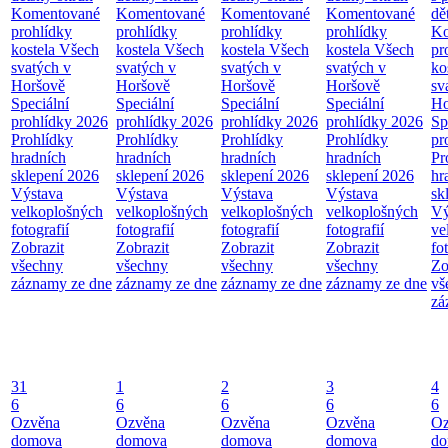
Komentované
Komentované
Komentované
Komentované
dě
prohlídky
prohlídky
prohlídky
prohlídky
Ko
kostela Všech
kostela Všech
kostela Všech
kostela Všech
pr
svatých v
svatých v
svatých v
svatých v
ko
Horšově
Horšově
Horšově
Horšově
sv
Speciální
Speciální
Speciální
Speciální
Ho
prohlídky 2026
prohlídky 2026
prohlídky 2026
prohlídky 2026
Sp
Prohlídky
Prohlídky
Prohlídky
Prohlídky
pr
hradních
hradních
hradních
hradních
Pr
sklepení 2026
sklepení 2026
sklepení 2026
sklepení 2026
hr
Výstava
Výstava
Výstava
Výstava
sk
velkoplošných
velkoplošných
velkoplošných
velkoplošných
Vý
fotografií
fotografií
fotografií
fotografií
ve
Zobrazit
Zobrazit
Zobrazit
Zobrazit
fo
všechny
všechny
všechny
všechny
Zo
záznamy ze dne
záznamy ze dne
záznamy ze dne
záznamy ze dne
vš
zá
31
1
2
3
4
6
6
6
6
6
Ozvěna
Ozvěna
Ozvěna
Ozvěna
Oz
domova
domova
domova
domova
do