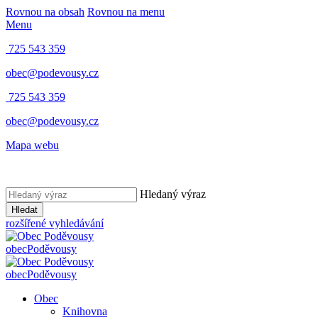
Rovnou na obsah
Rovnou na menu
Menu
725 543 359
obec@podevousy.cz
725 543 359
obec@podevousy.cz
Mapa webu
Hledaný výraz
Hledat
rozšířené vyhledávání
obec
Poděvousy
obec
Poděvousy
Obec
Knihovna