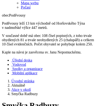
Mapa webu
Počasí
obec
Poděvousy
Poděvousy leží 13 km východně od Horšovského Týna
v nadmořské výšce 447 metrů.
V současné době má obec 108 čísel popisných, z toho trvale
obydlených 81 a trvale neobydlených 25 (chalupáři) a celkem
10 čísel evidenčních. Počet obyvatel se pohybuje kolem 250.
Kaple na návsi je zasvěcena sv. Janu Nepomuckému.
Úřední deska
Vodovod
Spolky a organizace
Mobilní aplikace
Úvodní stránka
Aktuálně
Akce v okolí
Smyčka Radbuzy
Smyčka Radbuzy