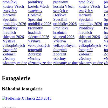
prohlídky
prohlídky
prohlídky
prohlídky
pr
kostela Všech
kostela Všech
kostela Všech
kostela Všech
ko
svatých v
svatých v
svatých v
svatých v
sv
Horšově
Horšově
Horšově
Horšově
Ho
Speciální
Speciální
Speciální
Speciální
Sp
prohlídky 2026
prohlídky 2026
prohlídky 2026
prohlídky 2026
pr
Prohlídky
Prohlídky
Prohlídky
Prohlídky
Pr
hradních
hradních
hradních
hradních
hr
sklepení 2026
sklepení 2026
sklepení 2026
sklepení 2026
sk
Výstava
Výstava
Výstava
Výstava
Vý
velkoplošných
velkoplošných
velkoplošných
velkoplošných
ve
fotografií
fotografií
fotografií
fotografií
fo
Zobrazit
Zobrazit
Zobrazit
Zobrazit
Zo
všechny
všechny
všechny
všechny
vš
záznamy ze dne
záznamy ze dne
záznamy ze dne
záznamy ze dne
zá
Fotogalerie
Náhodná fotogalerie