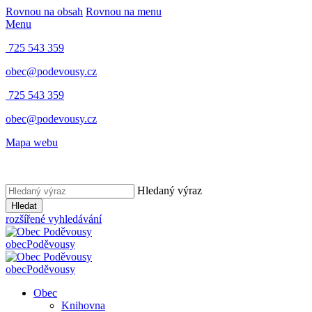
Rovnou na obsah
Rovnou na menu
Menu
725 543 359
obec@podevousy.cz
725 543 359
obec@podevousy.cz
Mapa webu
Hledaný výraz
Hledat
rozšířené vyhledávání
obec
Poděvousy
obec
Poděvousy
Obec
Knihovna