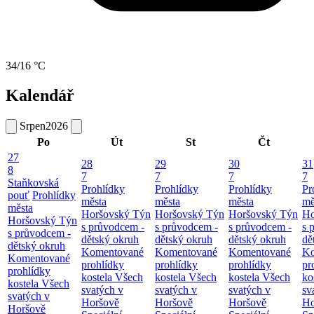
34/16 °C
Kalendář
Srpen
2026
Po
Út
St
Čt
27
28
29
30
31
8
7
7
7
7
Staňkovská
Prohlídky
Prohlídky
Prohlídky
Pr
pouť
Prohlídky
města
města
města
mě
města
Horšovský Týn
Horšovský Týn
Horšovský Týn
Ho
Horšovský Týn
s průvodcem -
s průvodcem -
s průvodcem -
s 
s průvodcem -
dětský okruh
dětský okruh
dětský okruh
dě
dětský okruh
Komentované
Komentované
Komentované
Ko
Komentované
prohlídky
prohlídky
prohlídky
pr
prohlídky
kostela Všech
kostela Všech
kostela Všech
ko
kostela Všech
svatých v
svatých v
svatých v
sv
svatých v
Horšově
Horšově
Horšově
Ho
Horšově