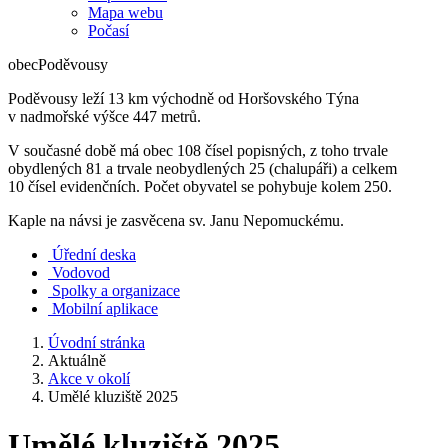
Mapa webu
Počasí
obec
Poděvousy
Poděvousy leží 13 km východně od Horšovského Týna
v nadmořské výšce 447 metrů.
V současné době má obec 108 čísel popisných, z toho trvale
obydlených 81 a trvale neobydlených 25 (chalupáři) a celkem
10 čísel evidenčních. Počet obyvatel se pohybuje kolem 250.
Kaple na návsi je zasvěcena sv. Janu Nepomuckému.
Úřední deska
Vodovod
Spolky a organizace
Mobilní aplikace
Úvodní stránka
Aktuálně
Akce v okolí
Umělé kluziště 2025
Umělé kluziště 2025