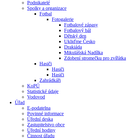
Podnikatelé
Spolky a organizace
Fotbal
Fotogalerie
Fotbalové zápasy
Fotbalový bál
Dětský den
Ukliďme Česko
Drakiáda
Mikulášská Nadílka
Zdobení stromečku pro zvířátka
Hasiči
Hasiči
Hasiči
Zahrádkáři
KoPÚ
Statistické údaje
Vodovod
Úřad
E-podatelna
Povinné informace
Úřední deska
Zastupitelstvo obce
Úřední hodiny
Činnost úřadu