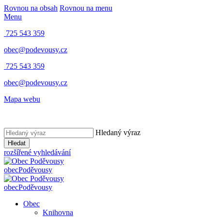
Rovnou na obsah
Rovnou na menu
Menu
725 543 359
obec@podevousy.cz
725 543 359
obec@podevousy.cz
Mapa webu
Hledaný výraz
Hledat
rozšířené vyhledávání
obec
Poděvousy
obec
Poděvousy
Obec
Knihovna