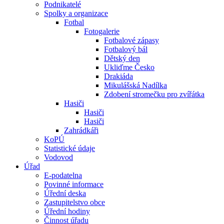
Podnikatelé
Spolky a organizace
Fotbal
Fotogalerie
Fotbalové zápasy
Fotbalový bál
Dětský den
Ukliďme Česko
Drakiáda
Mikulášská Nadílka
Zdobení stromečku pro zvířátka
Hasiči
Hasiči
Hasiči
Zahrádkáři
KoPÚ
Statistické údaje
Vodovod
Úřad
E-podatelna
Povinné informace
Úřední deska
Zastupitelstvo obce
Úřední hodiny
Činnost úřadu