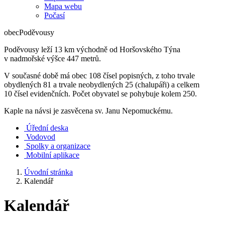
Mapa webu
Počasí
obec
Poděvousy
Poděvousy leží 13 km východně od Horšovského Týna
v nadmořské výšce 447 metrů.
V současné době má obec 108 čísel popisných, z toho trvale
obydlených 81 a trvale neobydlených 25 (chalupáři) a celkem
10 čísel evidenčních. Počet obyvatel se pohybuje kolem 250.
Kaple na návsi je zasvěcena sv. Janu Nepomuckému.
Úřední deska
Vodovod
Spolky a organizace
Mobilní aplikace
Úvodní stránka
Kalendář
Kalendář