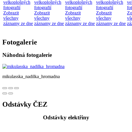
velkoplošných
velkoplošných
velkoplošných
velkoplošných
ve
fotografií
fotografií
fotografií
fotografií
fo
Zobrazit
Zobrazit
Zobrazit
Zobrazit
Zo
všechny
všechny
všechny
všechny
vš
záznamy ze dne
záznamy ze dne
záznamy ze dne
záznamy ze dne
zá
Fotogalerie
Náhodná fotogalerie
mikulasska_nadilka_hromadna
Odstávky ČEZ
Odstávky elektřiny