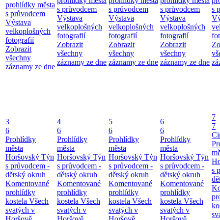
prohlídky města
prohlídky města
prohlídky města
pr
prohlídky města
s průvodcem
s průvodcem
s průvodcem
s 
s průvodcem
Výstava
Výstava
Výstava
Vý
Výstava
velkoplošných
velkoplošných
velkoplošných
ve
velkoplošných
fotografií
fotografií
fotografií
fo
fotografií
Zobrazit
Zobrazit
Zobrazit
Zo
Zobrazit
všechny
všechny
všechny
vš
všechny
záznamy ze dne
záznamy ze dne
záznamy ze dne
zá
záznamy ze dne
7
3
4
5
6
7
6
6
6
6
Ci
Prohlídky
Prohlídky
Prohlídky
Prohlídky
Pr
města
města
města
města
mě
Horšovský Týn
Horšovský Týn
Horšovský Týn
Horšovský Týn
Ho
s průvodcem -
s průvodcem -
s průvodcem -
s průvodcem -
s 
dětský okruh
dětský okruh
dětský okruh
dětský okruh
dě
Komentované
Komentované
Komentované
Komentované
Ko
prohlídky
prohlídky
prohlídky
prohlídky
pr
kostela Všech
kostela Všech
kostela Všech
kostela Všech
ko
svatých v
svatých v
svatých v
svatých v
sv
Horšově
Horšově
Horšově
Horšově