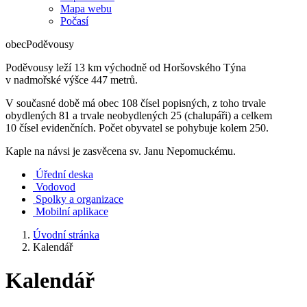
Mapa webu
Počasí
obec
Poděvousy
Poděvousy leží 13 km východně od Horšovského Týna
v nadmořské výšce 447 metrů.
V současné době má obec 108 čísel popisných, z toho trvale
obydlených 81 a trvale neobydlených 25 (chalupáři) a celkem
10 čísel evidenčních. Počet obyvatel se pohybuje kolem 250.
Kaple na návsi je zasvěcena sv. Janu Nepomuckému.
Úřední deska
Vodovod
Spolky a organizace
Mobilní aplikace
Úvodní stránka
Kalendář
Kalendář