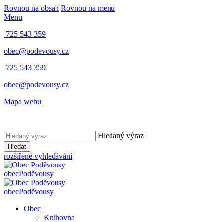
Rovnou na obsah
Rovnou na menu
Menu
725 543 359
obec@podevousy.cz
725 543 359
obec@podevousy.cz
Mapa webu
Hledaný výraz
Hledat
rozšířené vyhledávání
obec
Poděvousy
obec
Poděvousy
Obec
Knihovna