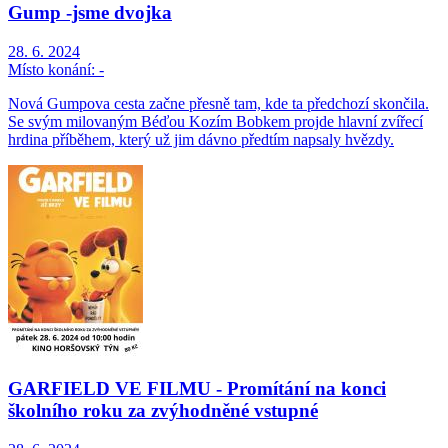
Gump -jsme dvojka
28. 6. 2024
Místo konání:
-
Nová Gumpova cesta začne přesně tam, kde ta předchozí skončila.
Se svým milovaným Béďou Kozím Bobkem projde hlavní zvířecí
hrdina příběhem, který už jim dávno předtím napsaly hvězdy.
GARFIELD VE FILMU - Promítání na konci
školního roku za zvýhodněné vstupné