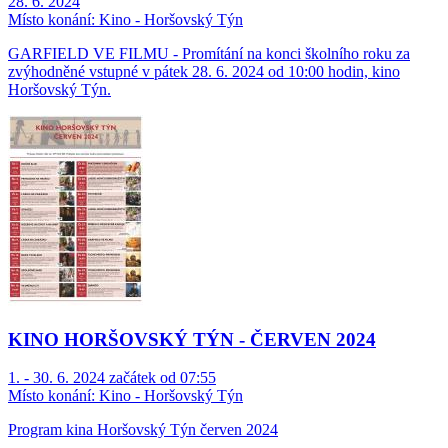
28. 6. 2024
Místo konání:
Kino - Horšovský Týn
GARFIELD VE FILMU - Promítání na konci školního roku za
zvýhodněné vstupné v pátek 28. 6. 2024 od 10:00 hodin, kino
Horšovský Týn.
KINO HORŠOVSKÝ TÝN - ČERVEN 2024
1. - 30. 6. 2024 začátek od 07:55
Místo konání:
Kino - Horšovský Týn
Program kina Horšovský Týn červen 2024