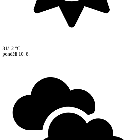
31/12 °C
pondělí
10. 8.