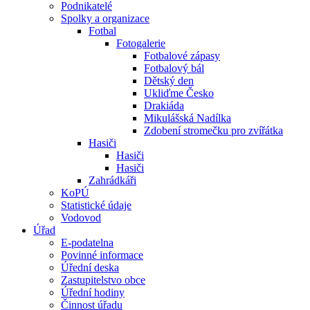
Podnikatelé
Spolky a organizace
Fotbal
Fotogalerie
Fotbalové zápasy
Fotbalový bál
Dětský den
Ukliďme Česko
Drakiáda
Mikulášská Nadílka
Zdobení stromečku pro zvířátka
Hasiči
Hasiči
Hasiči
Zahrádkáři
KoPÚ
Statistické údaje
Vodovod
Úřad
E-podatelna
Povinné informace
Úřední deska
Zastupitelstvo obce
Úřední hodiny
Činnost úřadu