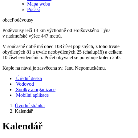
Mapa webu
Počasí
obec
Poděvousy
Poděvousy leží 13 km východně od Horšovského Týna
v nadmořské výšce 447 metrů.
V současné době má obec 108 čísel popisných, z toho trvale
obydlených 81 a trvale neobydlených 25 (chalupáři) a celkem
10 čísel evidenčních. Počet obyvatel se pohybuje kolem 250.
Kaple na návsi je zasvěcena sv. Janu Nepomuckému.
Úřední deska
Vodovod
Spolky a organizace
Mobilní aplikace
Úvodní stránka
Kalendář
Kalendář