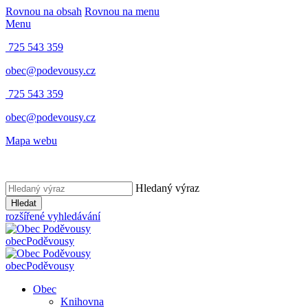
Rovnou na obsah
Rovnou na menu
Menu
725 543 359
obec@podevousy.cz
725 543 359
obec@podevousy.cz
Mapa webu
Hledaný výraz
Hledat
rozšířené vyhledávání
obec
Poděvousy
obec
Poděvousy
Obec
Knihovna