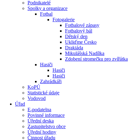
Podnikatelé
Spolky a organizace
Fotbal
Fotogalerie
Fotbalové zápasy
Fotbalový bál
Dětský den
Ukliďme Česko
Drakiáda
Mikulášská Nadílka
Zdobení stromečku pro zvířátka
Hasiči
Hasiči
Hasiči
Zahrádkáři
KoPÚ
Statistické údaje
Vodovod
Úřad
E-podatelna
Povinné informace
Úřední deska
Zastupitelstvo obce
Úřední hodiny
Činnost úřadu