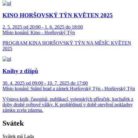
KINO HORŠOVSKÝ TÝN KVĚTEN 2025
2. 5. 2025 od 20:00 - 1. 6. 2025 do 18:00
Místo konání:
Kino - Horšovský Týn
PROGRAM KINA HORŠOVSKÝ TÝN NA MĚSÍC KVĚTEN
2025
Knihy z džípů
30. 4. 2025 od 09:00 - 10. 7. 2025 do 17:00
Místo konání:
Státní hrad a zámek Horšovský Týn - Horšovský Týn
Výstava knih, časopisů, publikací, vojenských příruček, kuchařek z
doby druhé světové války. K prohlédnutí v době otevření pokladny
zámku zcela zdarma.
Svátek
Svátek má
Lada