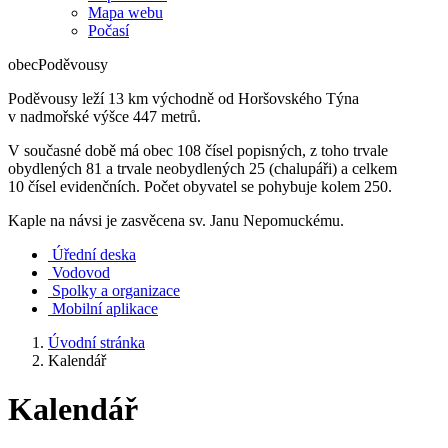
Mapa webu
Počasí
obec
Poděvousy
Poděvousy leží 13 km východně od Horšovského Týna
v nadmořské výšce 447 metrů.
V současné době má obec 108 čísel popisných, z toho trvale
obydlených 81 a trvale neobydlených 25 (chalupáři) a celkem
10 čísel evidenčních. Počet obyvatel se pohybuje kolem 250.
Kaple na návsi je zasvěcena sv. Janu Nepomuckému.
Úřední deska
Vodovod
Spolky a organizace
Mobilní aplikace
Úvodní stránka
Kalendář
Kalendář