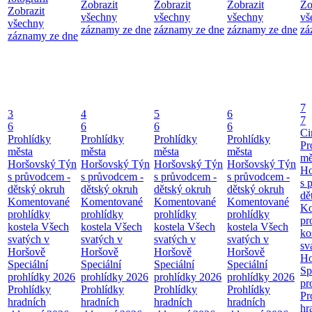
Zobrazit
Zobrazit
Zobrazit
Zo
Zobrazit
všechny
všechny
všechny
vš
všechny
záznamy ze dne
záznamy ze dne
záznamy ze dne
zá
záznamy ze dne
7
3
4
5
6
7
6
6
6
6
Ci
Prohlídky
Prohlídky
Prohlídky
Prohlídky
Pr
města
města
města
města
mě
Horšovský Týn
Horšovský Týn
Horšovský Týn
Horšovský Týn
Ho
s průvodcem -
s průvodcem -
s průvodcem -
s průvodcem -
s 
dětský okruh
dětský okruh
dětský okruh
dětský okruh
dě
Komentované
Komentované
Komentované
Komentované
Ko
prohlídky
prohlídky
prohlídky
prohlídky
pr
kostela Všech
kostela Všech
kostela Všech
kostela Všech
ko
svatých v
svatých v
svatých v
svatých v
sv
Horšově
Horšově
Horšově
Horšově
Ho
Speciální
Speciální
Speciální
Speciální
Sp
prohlídky 2026
prohlídky 2026
prohlídky 2026
prohlídky 2026
pr
Prohlídky
Prohlídky
Prohlídky
Prohlídky
Pr
hradních
hradních
hradních
hradních
hr