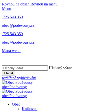
Rovnou na obsah
Rovnou na menu
Menu
725 543 359
obec@podevousy.cz
725 543 359
obec@podevousy.cz
Mapa webu
Hledaný výraz
Hledat
rozšířené vyhledávání
obec
Poděvousy
obec
Poděvousy
Obec
Knihovna