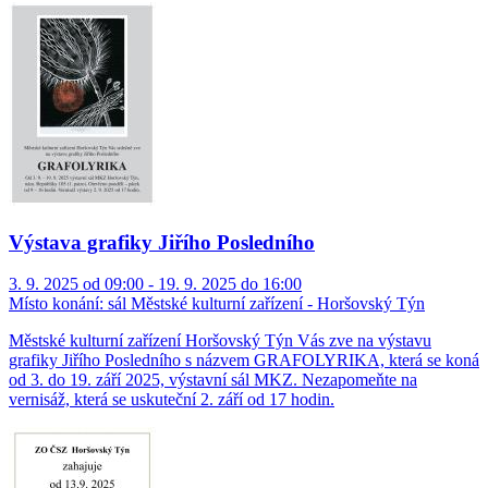
Výstava grafiky Jiřího Posledního
3. 9. 2025 od 09:00 - 19. 9. 2025 do 16:00
Místo konání:
sál Městské kulturní zařízení - Horšovský Týn
Městské kulturní zařízení Horšovský Týn Vás zve na výstavu
grafiky Jiřího Posledního s názvem GRAFOLYRIKA, která se koná
od 3. do 19. září 2025, výstavní sál MKZ. Nezapomeňte na
vernisáž, která se uskuteční 2. září od 17 hodin.