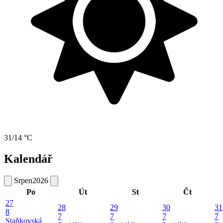
31/14 °C
Kalendář
Srpen
2026
Po
Út
St
Čt
27
28
29
30
31
8
7
7
7
7
Staňkovská