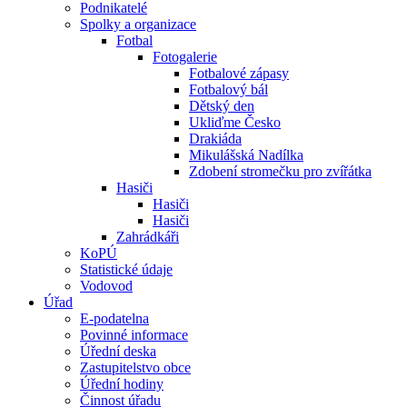
Podnikatelé
Spolky a organizace
Fotbal
Fotogalerie
Fotbalové zápasy
Fotbalový bál
Dětský den
Ukliďme Česko
Drakiáda
Mikulášská Nadílka
Zdobení stromečku pro zvířátka
Hasiči
Hasiči
Hasiči
Zahrádkáři
KoPÚ
Statistické údaje
Vodovod
Úřad
E-podatelna
Povinné informace
Úřední deska
Zastupitelstvo obce
Úřední hodiny
Činnost úřadu