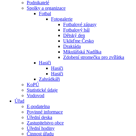
Podnikatelé
Spolky a organizace
Fotbal
Fotogalerie
Fotbalové zápasy
Fotbalový bál
Dětský den
Ukliďme Česko
Drakiáda
Mikulášská Nadílka
Zdobení stromečku pro zvířátka
Hasiči
Hasiči
Hasiči
Zahrádkáři
KoPÚ
Statistické údaje
Vodovod
Úřad
E-podatelna
Povinné informace
Úřední deska
Zastupitelstvo obce
Úřední hodiny
Činnost úřadu