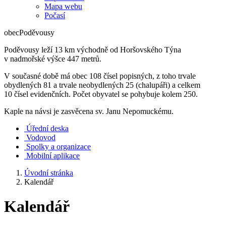
Mapa webu
Počasí
obec
Poděvousy
Poděvousy leží 13 km východně od Horšovského Týna
v nadmořské výšce 447 metrů.
V současné době má obec 108 čísel popisných, z toho trvale
obydlených 81 a trvale neobydlených 25 (chalupáři) a celkem
10 čísel evidenčních. Počet obyvatel se pohybuje kolem 250.
Kaple na návsi je zasvěcena sv. Janu Nepomuckému.
Úřední deska
Vodovod
Spolky a organizace
Mobilní aplikace
Úvodní stránka
Kalendář
Kalendář