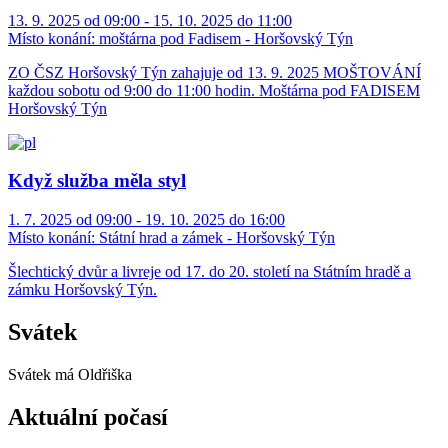
13. 9. 2025 od 09:00 - 15. 10. 2025 do 11:00
Místo konání:
moštárna pod Fadisem - Horšovský Týn
ZO ČSZ Horšovský Týn zahajuje od 13. 9. 2025 MOŠTOVÁNÍ
každou sobotu od 9:00 do 11:00 hodin. Moštárna pod FADISEM
Horšovský Týn
Když služba měla styl
1. 7. 2025 od 09:00 - 19. 10. 2025 do 16:00
Místo konání:
Státní hrad a zámek - Horšovský Týn
Šlechtický dvůr a livreje od 17. do 20. století na Státním hradě a
zámku Horšovský Týn.
Svátek
Svátek má
Oldřiška
Aktuální počasí