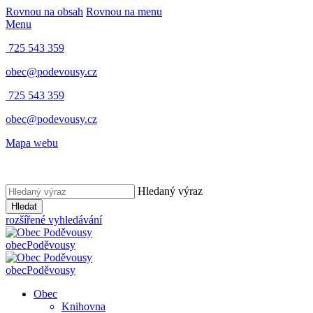
Rovnou na obsah
Rovnou na menu
Menu
725 543 359
obec@podevousy.cz
725 543 359
obec@podevousy.cz
Mapa webu
Hledaný výraz
Hledat
rozšířené vyhledávání
obec
Poděvousy
obec
Poděvousy
Obec
Knihovna