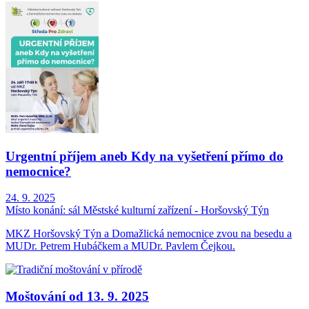
Urgentní příjem aneb Kdy na vyšetření přímo do
nemocnice?
24. 9. 2025
Místo konání:
sál Městské kulturní zařízení - Horšovský Týn
MKZ Horšovský Týn a Domažlická nemocnice zvou na besedu a
MUDr. Petrem Hubáčkem a MUDr. Pavlem Čejkou.
Moštování od 13. 9. 2025