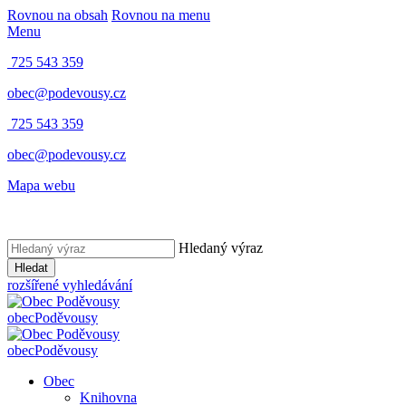
Rovnou na obsah
Rovnou na menu
Menu
725 543 359
obec@podevousy.cz
725 543 359
obec@podevousy.cz
Mapa webu
Hledaný výraz
Hledat
rozšířené vyhledávání
obec
Poděvousy
obec
Poděvousy
Obec
Knihovna