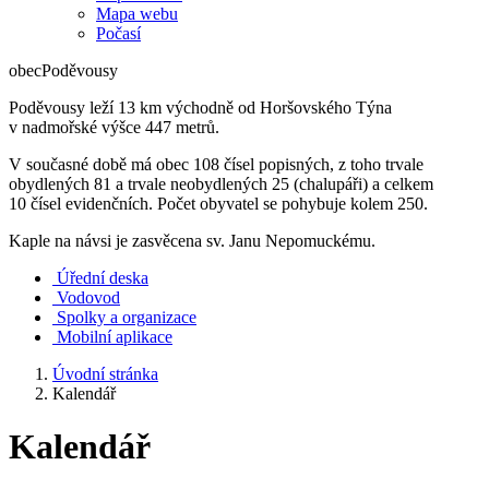
Mapa webu
Počasí
obec
Poděvousy
Poděvousy leží 13 km východně od Horšovského Týna
v nadmořské výšce 447 metrů.
V současné době má obec 108 čísel popisných, z toho trvale
obydlených 81 a trvale neobydlených 25 (chalupáři) a celkem
10 čísel evidenčních. Počet obyvatel se pohybuje kolem 250.
Kaple na návsi je zasvěcena sv. Janu Nepomuckému.
Úřední deska
Vodovod
Spolky a organizace
Mobilní aplikace
Úvodní stránka
Kalendář
Kalendář