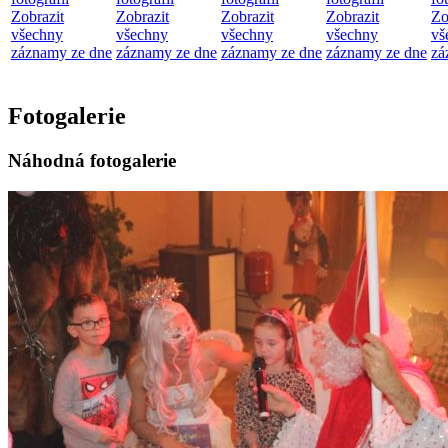
Zobrazit
Zobrazit
Zobrazit
Zobrazit
Zo
všechny
všechny
všechny
všechny
vš
záznamy ze dne
záznamy ze dne
záznamy ze dne
záznamy ze dne
zá
Fotogalerie
Náhodná fotogalerie