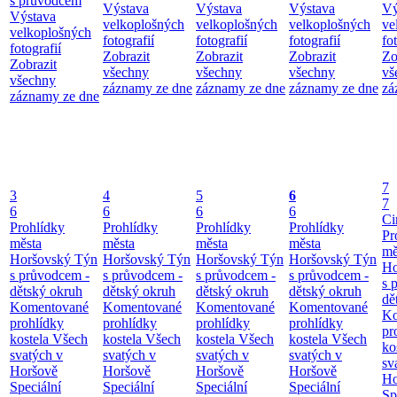
s průvodcem
Výstava
Výstava
Výstava
Vý
Výstava
velkoplošných
velkoplošných
velkoplošných
ve
velkoplošných
fotografií
fotografií
fotografií
fo
fotografií
Zobrazit
Zobrazit
Zobrazit
Zo
Zobrazit
všechny
všechny
všechny
vš
všechny
záznamy ze dne
záznamy ze dne
záznamy ze dne
zá
záznamy ze dne
7
3
4
5
6
7
6
6
6
6
Ci
Prohlídky
Prohlídky
Prohlídky
Prohlídky
Pr
města
města
města
města
mě
Horšovský Týn
Horšovský Týn
Horšovský Týn
Horšovský Týn
Ho
s průvodcem -
s průvodcem -
s průvodcem -
s průvodcem -
s 
dětský okruh
dětský okruh
dětský okruh
dětský okruh
dě
Komentované
Komentované
Komentované
Komentované
Ko
prohlídky
prohlídky
prohlídky
prohlídky
pr
kostela Všech
kostela Všech
kostela Všech
kostela Všech
ko
svatých v
svatých v
svatých v
svatých v
sv
Horšově
Horšově
Horšově
Horšově
Ho
Speciální
Speciální
Speciální
Speciální
Sp