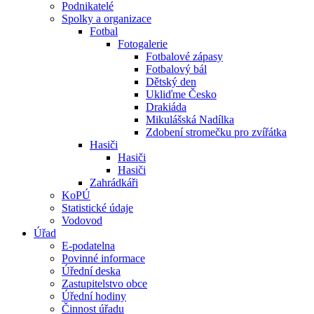
Podnikatelé
Spolky a organizace
Fotbal
Fotogalerie
Fotbalové zápasy
Fotbalový bál
Dětský den
Ukliďme Česko
Drakiáda
Mikulášská Nadílka
Zdobení stromečku pro zvířátka
Hasiči
Hasiči
Hasiči
Zahrádkáři
KoPÚ
Statistické údaje
Vodovod
Úřad
E-podatelna
Povinné informace
Úřední deska
Zastupitelstvo obce
Úřední hodiny
Činnost úřadu