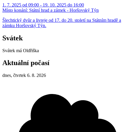
1. 7. 2025 od 09:00 - 19. 10. 2025 do 16:00
Místo konání:
Státní hrad a zámek - Horšovský Týn
Šlechtický dvůr a livreje od 17. do 20. století na Státním hradě a
zámku Horšovský Týn.
Svátek
Svátek má
Oldřiška
Aktuální počasí
dnes, čtvrtek 6. 8. 2026