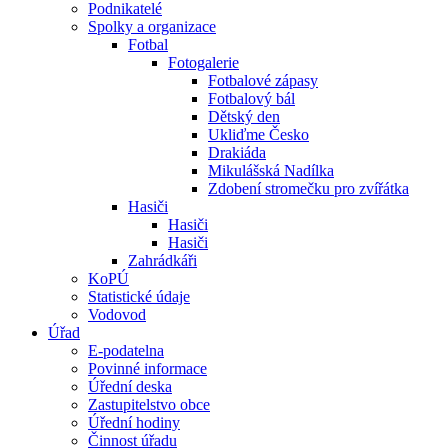
Podnikatelé
Spolky a organizace
Fotbal
Fotogalerie
Fotbalové zápasy
Fotbalový bál
Dětský den
Ukliďme Česko
Drakiáda
Mikulášská Nadílka
Zdobení stromečku pro zvířátka
Hasiči
Hasiči
Hasiči
Zahrádkáři
KoPÚ
Statistické údaje
Vodovod
Úřad
E-podatelna
Povinné informace
Úřední deska
Zastupitelstvo obce
Úřední hodiny
Činnost úřadu