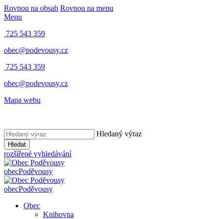
Rovnou na obsah
Rovnou na menu
Menu
725 543 359
obec@podevousy.cz
725 543 359
obec@podevousy.cz
Mapa webu
Hledaný výraz
Hledat
rozšířené vyhledávání
obec
Poděvousy
obec
Poděvousy
Obec
Knihovna