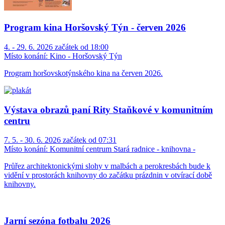
Program kina Horšovský Týn - červen 2026
4. - 29. 6. 2026 začátek od 18:00
Místo konání:
Kino - Horšovský Týn
Program horšovskotýnského kina na červen 2026.
Výstava obrazů paní Rity Staňkové v komunitním
centru
7. 5. - 30. 6. 2026 začátek od 07:31
Místo konání:
Komunitní centrum Stará radnice - knihovna -
Průřez architektonickými slohy v malbách a perokresbách bude k
vidění v prostorách knihovny do začátku prázdnin v otvírací době
knihovny.
Jarní sezóna fotbalu 2026