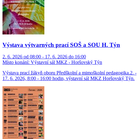
Výstava výtvarných prací SOŠ a SOU H. Týn
2. 6. 2026 od 08:00 - 17. 6. 2026 do 16:00
Místo konání:
Výstavní sál MKZ - Horšovský Týn
Výstava prací žákyň oboru Předškolní a mimoškolní pedagogika.2. -
17. 6. 2026, 8:00 - 16:00 hodin, výstavní sál MKZ Horšovský Týn.