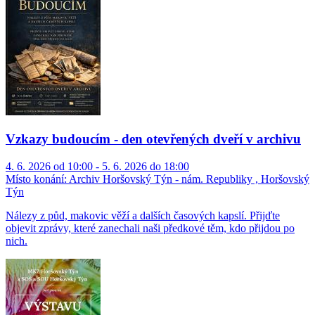
Vzkazy budoucím - den otevřených dveří v archivu
4. 6. 2026 od 10:00 - 5. 6. 2026 do 18:00
Místo konání:
Archiv Horšovský Týn - nám. Republiky , Horšovský
Týn
Nálezy z půd, makovic věží a dalších časových kapslí. Přijďte
objevit zprávy, které zanechali naši předkové těm, kdo přijdou po
nich.