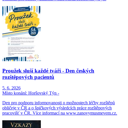
Proužek sluší každé tváři - Den českých
rozštěpových pacientů
5. 6. 2026
Místo konání:
Horšovský Týn -
Den pro podporu informovanosti o možnostech léčby rozštěpů
obličeje v ČR a o špičkových výsledcích práce rozštěpových
pracovišť v ČR. Více informací na www.zanovymusmevem.cz.