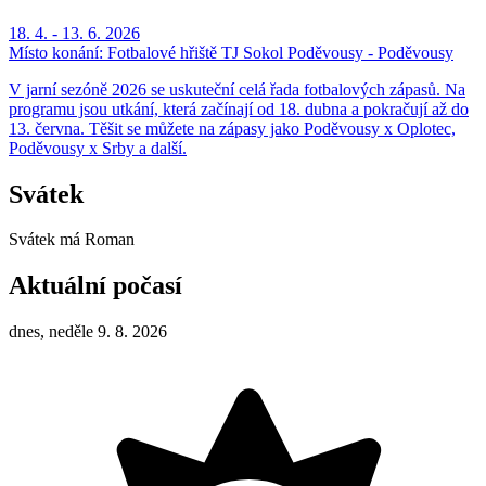
18. 4. - 13. 6. 2026
Místo konání:
Fotbalové hřiště TJ Sokol Poděvousy - Poděvousy
V jarní sezóně 2026 se uskuteční celá řada fotbalových zápasů. Na
programu jsou utkání, která začínají od 18. dubna a pokračují až do
13. června. Těšit se můžete na zápasy jako Poděvousy x Oplotec,
Poděvousy x Srby a další.
Svátek
Svátek má
Roman
Aktuální počasí
dnes, neděle 9. 8. 2026