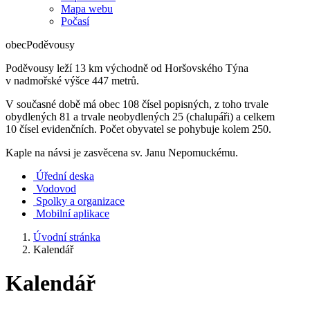
Mapa webu
Počasí
obec
Poděvousy
Poděvousy leží 13 km východně od Horšovského Týna
v nadmořské výšce 447 metrů.
V současné době má obec 108 čísel popisných, z toho trvale
obydlených 81 a trvale neobydlených 25 (chalupáři) a celkem
10 čísel evidenčních. Počet obyvatel se pohybuje kolem 250.
Kaple na návsi je zasvěcena sv. Janu Nepomuckému.
Úřední deska
Vodovod
Spolky a organizace
Mobilní aplikace
Úvodní stránka
Kalendář
Kalendář