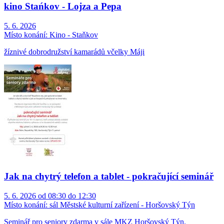
kino Stańkov - Lojza a Pepa
5. 6. 2026
Místo konání:
Kino - Staňkov
žíznivé dobrodružství kamarádů včelky Máji
Jak na chytrý telefon a tablet - pokračující seminář
5. 6. 2026 od 08:30 do 12:30
Místo konání:
sál Městské kulturní zařízení - Horšovský Týn
Seminář pro seniory zdarma v sále MKZ Horšovský Týn.