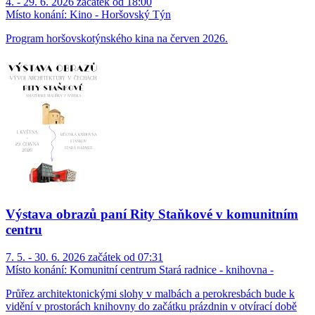
4. - 29. 6. 2026 začátek od 18:00
Místo konání:
Kino - Horšovský Týn
Program horšovskotýnského kina na červen 2026.
Výstava obrazů paní Rity Staňkové v komunitním
centru
7. 5. - 30. 6. 2026 začátek od 07:31
Místo konání:
Komunitní centrum Stará radnice - knihovna -
Průřez architektonickými slohy v malbách a perokresbách bude k
vidění v prostorách knihovny do začátku prázdnin v otvírací době