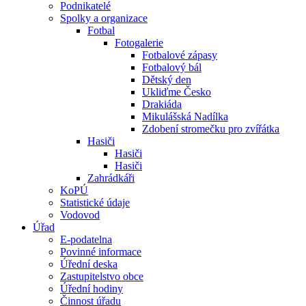
Podnikatelé
Spolky a organizace
Fotbal
Fotogalerie
Fotbalové zápasy
Fotbalový bál
Dětský den
Ukliďme Česko
Drakiáda
Mikulášská Nadílka
Zdobení stromečku pro zvířátka
Hasiči
Hasiči
Hasiči
Zahrádkáři
KoPÚ
Statistické údaje
Vodovod
Úřad
E-podatelna
Povinné informace
Úřední deska
Zastupitelstvo obce
Úřední hodiny
Činnost úřadu