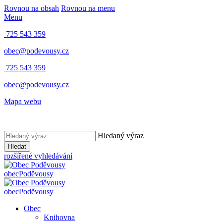
Rovnou na obsah
Rovnou na menu
Menu
725 543 359
obec@podevousy.cz
725 543 359
obec@podevousy.cz
Mapa webu
Hledaný výraz
Hledat
rozšířené vyhledávání
obec
Poděvousy
obec
Poděvousy
Obec
Knihovna