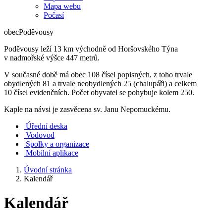
Mapa webu
Počasí
obec
Poděvousy
Poděvousy leží 13 km východně od Horšovského Týna
v nadmořské výšce 447 metrů.
V současné době má obec 108 čísel popisných, z toho trvale
obydlených 81 a trvale neobydlených 25 (chalupáři) a celkem
10 čísel evidenčních. Počet obyvatel se pohybuje kolem 250.
Kaple na návsi je zasvěcena sv. Janu Nepomuckému.
Úřední deska
Vodovod
Spolky a organizace
Mobilní aplikace
Úvodní stránka
Kalendář
Kalendář