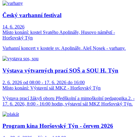
Český varhanní festival
14. 6. 2026
Místo konání:
kostel Svatého Apolináře, Husovo náměstí -
Horšovský Týn
Varhanní koncert v kostele sv. Apolináře. Aleš Nosek - varhany.
Výstava výtvarných prací SOŠ a SOU H. Týn
2. 6. 2026 od 08:00 - 17. 6. 2026 do 16:00
Místo konání:
Výstavní sál MKZ - Horšovský Týn
Výstava prací žákyň oboru Předškolní a mimoškolní pedagogika.2. -
17. 6. 2026, 8:00 - 16:00 hodin, výstavní sál MKZ Horšovský Týn.
Program kina Horšovský Týn - červen 2026