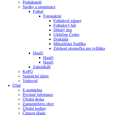
Podnikatelé
Spolky a organizace
Fotbal
Fotogalerie
Fotbalové zápasy
Fotbalový bál
Dětský den
Ukliďme Česko
Drakiáda
Mikulášská Nadílka
Zdobení stromečku pro zvířátka
Hasiči
Hasiči
Hasiči
Zahrádkáři
KoPÚ
Statistické údaje
Vodovod
Úřad
E-podatelna
Povinné informace
Úřední deska
Zastupitelstvo obce
Úřední hodiny
Činnost úřadu