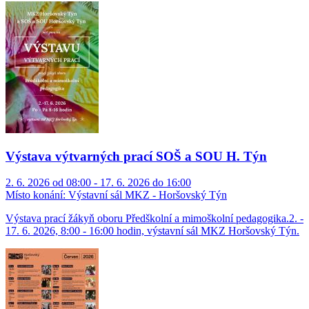
Výstava výtvarných prací SOŠ a SOU H. Týn
2. 6. 2026 od 08:00 - 17. 6. 2026 do 16:00
Místo konání:
Výstavní sál MKZ - Horšovský Týn
Výstava prací žákyň oboru Předškolní a mimoškolní pedagogika.2. -
17. 6. 2026, 8:00 - 16:00 hodin, výstavní sál MKZ Horšovský Týn.