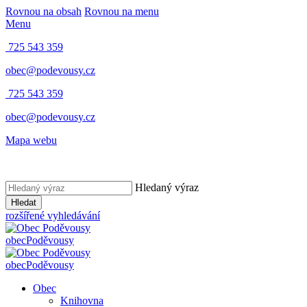
Rovnou na obsah
Rovnou na menu
Menu
725 543 359
obec@podevousy.cz
725 543 359
obec@podevousy.cz
Mapa webu
Hledaný výraz
Hledat
rozšířené vyhledávání
obec
Poděvousy
obec
Poděvousy
Obec
Knihovna