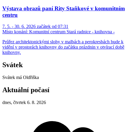
Výstava obrazů paní Rity Staňkové v komunitním
centru
7. 5. - 30. 6. 2026 začátek od 07:31
Místo konání:
Komunitní centrum Stará radnice - knihovna -
Průřez architektonickými slohy v malbách a perokresbách bude k
vidění v prostorách knihovny do začátku prázdnin v otvírací době
knihovny.
Svátek
Svátek má
Oldřiška
Aktuální počasí
dnes, čtvrtek 6. 8. 2026