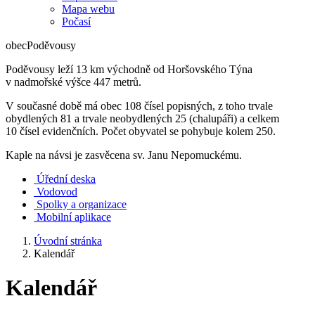
Mapa webu
Počasí
obec
Poděvousy
Poděvousy leží 13 km východně od Horšovského Týna
v nadmořské výšce 447 metrů.
V současné době má obec 108 čísel popisných, z toho trvale
obydlených 81 a trvale neobydlených 25 (chalupáři) a celkem
10 čísel evidenčních. Počet obyvatel se pohybuje kolem 250.
Kaple na návsi je zasvěcena sv. Janu Nepomuckému.
Úřední deska
Vodovod
Spolky a organizace
Mobilní aplikace
Úvodní stránka
Kalendář
Kalendář