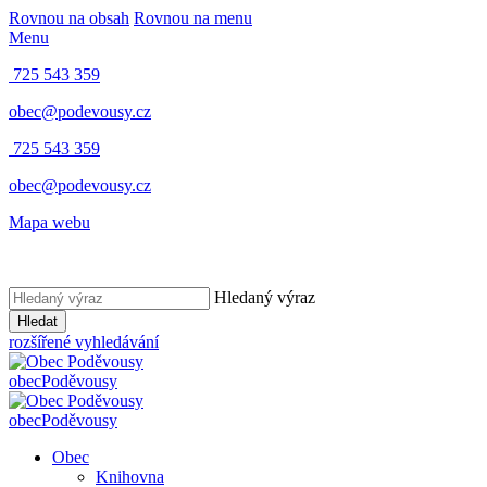
Rovnou na obsah
Rovnou na menu
Menu
725 543 359
obec@podevousy.cz
725 543 359
obec@podevousy.cz
Mapa webu
Hledaný výraz
Hledat
rozšířené vyhledávání
obec
Poděvousy
obec
Poděvousy
Obec
Knihovna