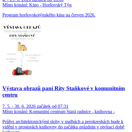
Místo konání:
Kino - Horšovský Týn
Program horšovskotýnského kina na červen 2026.
Výstava obrazů paní Rity Staňkové v komunitním
centru
7. 5. - 30. 6. 2026 začátek od 07:31
Místo konání:
Komunitní centrum Stará radnice - knihovna -
Průřez architektonickými slohy v malbách a perokresbách bude k
vidění v prostorách knihovny do začátku prázdnin v otvírací době