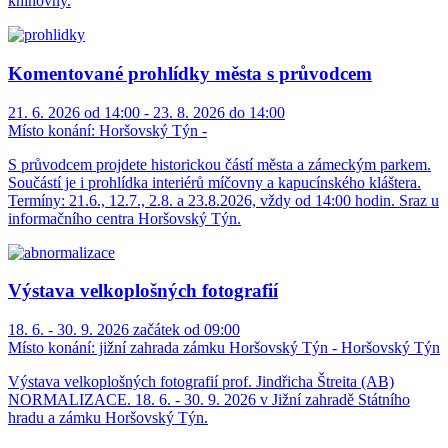
knihovny.
Komentované prohlídky města s průvodcem
21. 6. 2026 od 14:00 - 23. 8. 2026 do 14:00
Místo konání:
Horšovský Týn -
S průvodcem projdete historickou částí města a zámeckým parkem.
Součástí je i prohlídka interiérů míčovny a kapucínského kláštera.
Termíny: 21.6., 12.7., 2.8. a 23.8.2026, vždy od 14:00 hodin. Sraz u
informačního centra Horšovský Týn.
Výstava velkoplošných fotografií
18. 6. - 30. 9. 2026 začátek od 09:00
Místo konání:
jižní zahrada zámku Horšovský Týn - Horšovský Týn
Výstava velkoplošných fotografií prof. Jindřicha Štreita (AB)
NORMALIZACE. 18. 6. - 30. 9. 2026 v Jižní zahradě Státního
hradu a zámku Horšovský Týn.