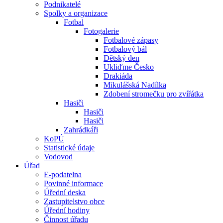
Podnikatelé
Spolky a organizace
Fotbal
Fotogalerie
Fotbalové zápasy
Fotbalový bál
Dětský den
Ukliďme Česko
Drakiáda
Mikulášská Nadílka
Zdobení stromečku pro zvířátka
Hasiči
Hasiči
Hasiči
Zahrádkáři
KoPÚ
Statistické údaje
Vodovod
Úřad
E-podatelna
Povinné informace
Úřední deska
Zastupitelstvo obce
Úřední hodiny
Činnost úřadu