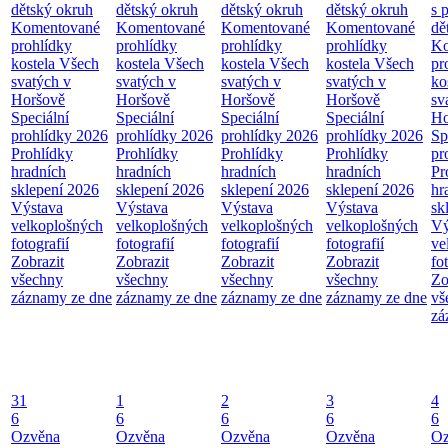
dětský okruh
dětský okruh
dětský okruh
dětský okruh
s 
Komentované
Komentované
Komentované
Komentované
dě
prohlídky
prohlídky
prohlídky
prohlídky
Ko
kostela Všech
kostela Všech
kostela Všech
kostela Všech
pr
svatých v
svatých v
svatých v
svatých v
ko
Horšově
Horšově
Horšově
Horšově
sv
Speciální
Speciální
Speciální
Speciální
Ho
prohlídky 2026
prohlídky 2026
prohlídky 2026
prohlídky 2026
Sp
Prohlídky
Prohlídky
Prohlídky
Prohlídky
pr
hradních
hradních
hradních
hradních
Pr
sklepení 2026
sklepení 2026
sklepení 2026
sklepení 2026
hr
Výstava
Výstava
Výstava
Výstava
sk
velkoplošných
velkoplošných
velkoplošných
velkoplošných
Vý
fotografií
fotografií
fotografií
fotografií
ve
Zobrazit
Zobrazit
Zobrazit
Zobrazit
fo
všechny
všechny
všechny
všechny
Zo
záznamy ze dne
záznamy ze dne
záznamy ze dne
záznamy ze dne
vš
zá
31
1
2
3
4
6
6
6
6
6
Ozvěna
Ozvěna
Ozvěna
Ozvěna
Oz