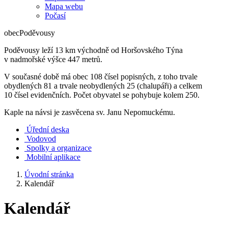
Mapa webu
Počasí
obec
Poděvousy
Poděvousy leží 13 km východně od Horšovského Týna
v nadmořské výšce 447 metrů.
V současné době má obec 108 čísel popisných, z toho trvale
obydlených 81 a trvale neobydlených 25 (chalupáři) a celkem
10 čísel evidenčních. Počet obyvatel se pohybuje kolem 250.
Kaple na návsi je zasvěcena sv. Janu Nepomuckému.
Úřední deska
Vodovod
Spolky a organizace
Mobilní aplikace
Úvodní stránka
Kalendář
Kalendář