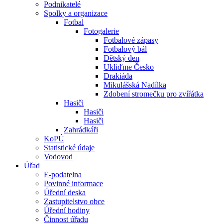
Podnikatelé
Spolky a organizace
Fotbal
Fotogalerie
Fotbalové zápasy
Fotbalový bál
Dětský den
Ukliďme Česko
Drakiáda
Mikulášská Nadílka
Zdobení stromečku pro zvířátka
Hasiči
Hasiči
Hasiči
Zahrádkáři
KoPÚ
Statistické údaje
Vodovod
Úřad
E-podatelna
Povinné informace
Úřední deska
Zastupitelstvo obce
Úřední hodiny
Činnost úřadu