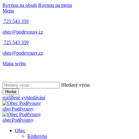
Rovnou na obsah
Rovnou na menu
Menu
725 543 359
obec@podevousy.cz
725 543 359
obec@podevousy.cz
Mapa webu
Hledaný výraz
Hledat
rozšířené vyhledávání
obec
Poděvousy
obec
Poděvousy
Obec
Knihovna