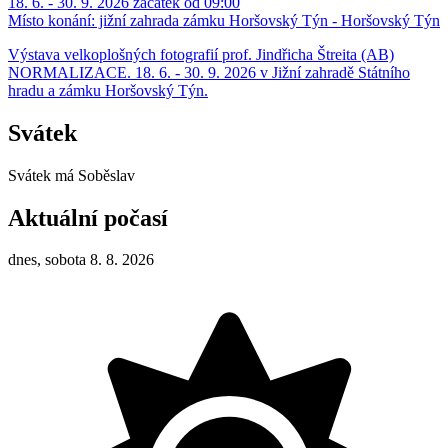
18. 6. - 30. 9. 2026 začátek od 09:00
Místo konání:
jižní zahrada zámku Horšovský Týn - Horšovský Týn
Výstava velkoplošných fotografií prof. Jindřicha Štreita (AB)
NORMALIZACE. 18. 6. - 30. 9. 2026 v Jižní zahradě Státního
hradu a zámku Horšovský Týn.
Svátek
Svátek má
Soběslav
Aktuální počasí
dnes, sobota 8. 8. 2026