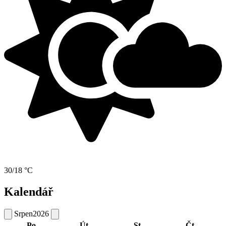
30/18 °C
Kalendář
Srpen
2026
Po
Út
St
Čt