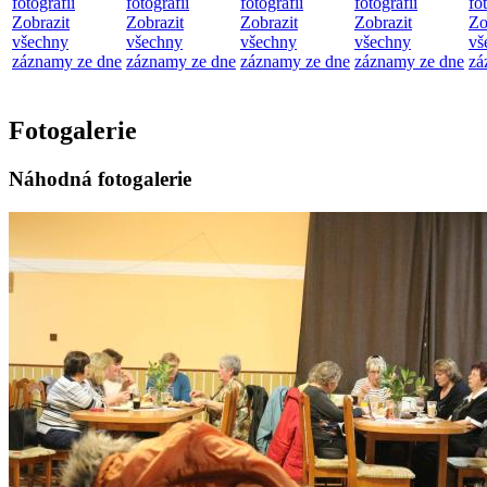
fotografií
fotografií
fotografií
fotografií
fo
Zobrazit
Zobrazit
Zobrazit
Zobrazit
Zo
všechny
všechny
všechny
všechny
vš
záznamy ze dne
záznamy ze dne
záznamy ze dne
záznamy ze dne
zá
Fotogalerie
Náhodná fotogalerie