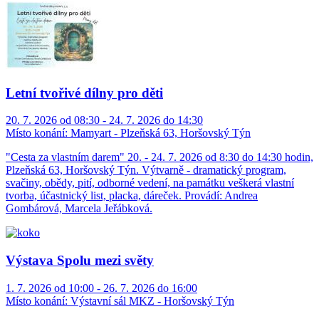
Letní tvořivé dílny pro děti
20. 7. 2026 od 08:30 - 24. 7. 2026 do 14:30
Místo konání:
Mamyart - Plzeňská 63, Horšovský Týn
"Cesta za vlastním darem" 20. - 24. 7. 2026 od 8:30 do 14:30 hodin,
Plzeňská 63, Horšovský Týn. Výtvarně - dramatický program,
svačiny, obědy, pití, odborné vedení, na památku veškerá vlastní
tvorba, účastnický list, placka, dáreček. Provádí: Andrea
Gombárová, Marcela Jeřábková.
Výstava Spolu mezi světy
1. 7. 2026 od 10:00 - 26. 7. 2026 do 16:00
Místo konání:
Výstavní sál MKZ - Horšovský Týn