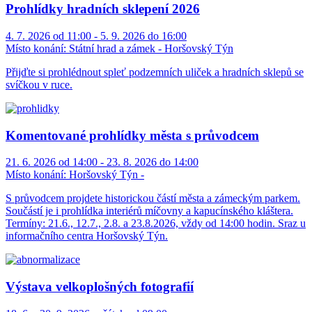
Prohlídky hradních sklepení 2026
4. 7. 2026 od 11:00 - 5. 9. 2026 do 16:00
Místo konání:
Státní hrad a zámek - Horšovský Týn
Přijďte si prohlédnout spleť podzemních uliček a hradních sklepů se
svíčkou v ruce.
Komentované prohlídky města s průvodcem
21. 6. 2026 od 14:00 - 23. 8. 2026 do 14:00
Místo konání:
Horšovský Týn -
S průvodcem projdete historickou částí města a zámeckým parkem.
Součástí je i prohlídka interiérů míčovny a kapucínského kláštera.
Termíny: 21.6., 12.7., 2.8. a 23.8.2026, vždy od 14:00 hodin. Sraz u
informačního centra Horšovský Týn.
Výstava velkoplošných fotografií