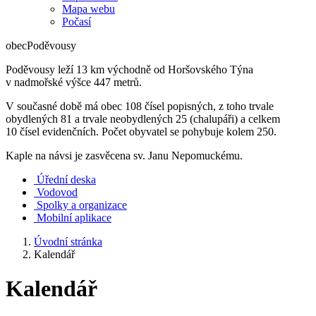
Mapa webu
Počasí
obec
Poděvousy
Poděvousy leží 13 km východně od Horšovského Týna
v nadmořské výšce 447 metrů.
V současné době má obec 108 čísel popisných, z toho trvale
obydlených 81 a trvale neobydlených 25 (chalupáři) a celkem
10 čísel evidenčních. Počet obyvatel se pohybuje kolem 250.
Kaple na návsi je zasvěcena sv. Janu Nepomuckému.
Úřední deska
Vodovod
Spolky a organizace
Mobilní aplikace
Úvodní stránka
Kalendář
Kalendář