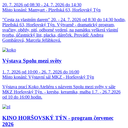
20. 7. 2026 od 08:30 - 24. 7. 2026 do 14:30
Místo konání:
Mamyart - Plzeňská 63, Horšovský Týn
"Cesta za vlastním darem" 20. - 24. 7. 2026 od 8:30 do 14:30 hodin,
Plzeňská 63, Horšovský Týn. Výtvarně - dramatický program,
svačiny, obědy, pití, odborné vedení, na památku veškerá vlastní
tvorba, účastnický list, placka, dáreček. Provádí: Andrea
Gombárová, Marcela Jeřábková.
Výstava Spolu mezi světy
1. 7. 2026 od 10:00 - 26. 7. 2026 do 16:00
Místo konání:
Výstavní sál MKZ - Horšovský Týn
Výstava prací Koko Ateliéru s názvem Spolu mezi světy v sále
MKZ Horšovský Týn. - kresba, keramika, malba 1.7. - 26.7.2026
od 10 do 16:00 hodin.
KINO HORŠOVSKÝ TÝN - program červenec
2026