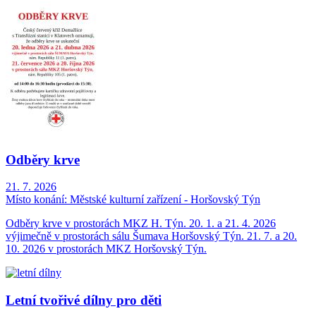
Odběry krve
21. 7. 2026
Místo konání:
Městské kulturní zařízení - Horšovský Týn
Odběry krve v prostorách MKZ H. Týn. 20. 1. a 21. 4. 2026
výjimečně v prostorách sálu Šumava Horšovský Týn. 21. 7. a 20.
10. 2026 v prostorách MKZ Horšovský Týn.
Letní tvořivé dílny pro děti