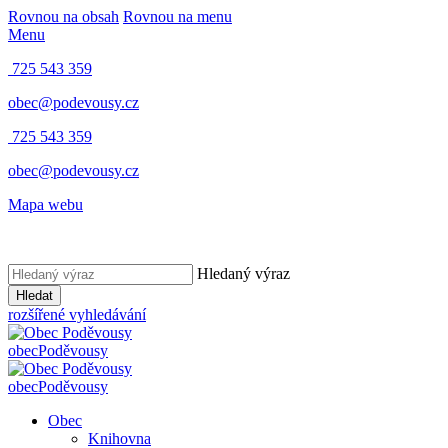
Rovnou na obsah
Rovnou na menu
Menu
725 543 359
obec@podevousy.cz
725 543 359
obec@podevousy.cz
Mapa webu
Hledaný výraz
Hledat
rozšířené vyhledávání
obec
Poděvousy
obec
Poděvousy
Obec
Knihovna