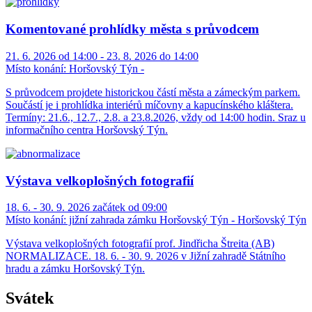
Komentované prohlídky města s průvodcem
21. 6. 2026 od 14:00 - 23. 8. 2026 do 14:00
Místo konání:
Horšovský Týn -
S průvodcem projdete historickou částí města a zámeckým parkem.
Součástí je i prohlídka interiérů míčovny a kapucínského kláštera.
Termíny: 21.6., 12.7., 2.8. a 23.8.2026, vždy od 14:00 hodin. Sraz u
informačního centra Horšovský Týn.
Výstava velkoplošných fotografií
18. 6. - 30. 9. 2026 začátek od 09:00
Místo konání:
jižní zahrada zámku Horšovský Týn - Horšovský Týn
Výstava velkoplošných fotografií prof. Jindřicha Štreita (AB)
NORMALIZACE. 18. 6. - 30. 9. 2026 v Jižní zahradě Státního
hradu a zámku Horšovský Týn.
Svátek