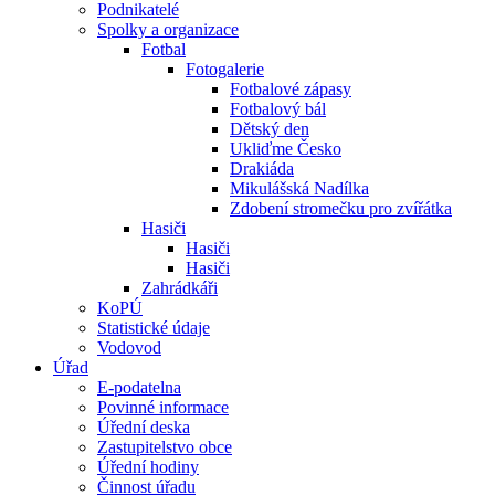
Podnikatelé
Spolky a organizace
Fotbal
Fotogalerie
Fotbalové zápasy
Fotbalový bál
Dětský den
Ukliďme Česko
Drakiáda
Mikulášská Nadílka
Zdobení stromečku pro zvířátka
Hasiči
Hasiči
Hasiči
Zahrádkáři
KoPÚ
Statistické údaje
Vodovod
Úřad
E-podatelna
Povinné informace
Úřední deska
Zastupitelstvo obce
Úřední hodiny
Činnost úřadu