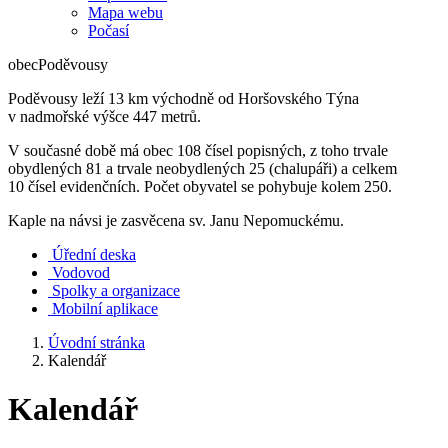
Mapa webu
Počasí
obec
Poděvousy
Poděvousy leží 13 km východně od Horšovského Týna
v nadmořské výšce 447 metrů.
V současné době má obec 108 čísel popisných, z toho trvale
obydlených 81 a trvale neobydlených 25 (chalupáři) a celkem
10 čísel evidenčních. Počet obyvatel se pohybuje kolem 250.
Kaple na návsi je zasvěcena sv. Janu Nepomuckému.
Úřední deska
Vodovod
Spolky a organizace
Mobilní aplikace
Úvodní stránka
Kalendář
Kalendář