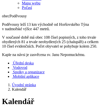
Mapa webu
Počasí
obec
Poděvousy
Poděvousy leží 13 km východně od Horšovského Týna
v nadmořské výšce 447 metrů.
V současné době má obec 108 čísel popisných, z toho trvale
obydlených 81 a trvale neobydlených 25 (chalupáři) a celkem
10 čísel evidenčních. Počet obyvatel se pohybuje kolem 250.
Kaple na návsi je zasvěcena sv. Janu Nepomuckému.
Úřední deska
Vodovod
Spolky a organizace
Mobilní aplikace
Úvodní stránka
Kalendář
Kalendář