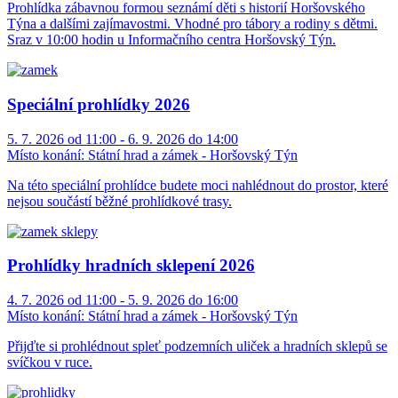
Prohlídka zábavnou formou seznámí děti s historií Horšovského
Týna a dalšími zajímavostmi. Vhodné pro tábory a rodiny s dětmi.
Sraz v 10:00 hodin u Informačního centra Horšovský Týn.
Speciální prohlídky 2026
5. 7. 2026 od 11:00 - 6. 9. 2026 do 14:00
Místo konání:
Státní hrad a zámek - Horšovský Týn
Na této speciální prohlídce budete moci nahlédnout do prostor, které
nejsou součástí běžné prohlídkové trasy.
Prohlídky hradních sklepení 2026
4. 7. 2026 od 11:00 - 5. 9. 2026 do 16:00
Místo konání:
Státní hrad a zámek - Horšovský Týn
Přijďte si prohlédnout spleť podzemních uliček a hradních sklepů se
svíčkou v ruce.