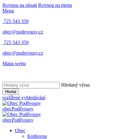
Rovnou na obsah
Rovnou na menu
Menu
725 543 359
obec@podevousy.cz
725 543 359
obec@podevousy.cz
Mapa webu
Hledaný výraz
Hledat
rozšířené vyhledávání
obec
Poděvousy
obec
Poděvousy
Obec
Knihovna