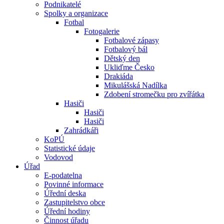
Podnikatelé
Spolky a organizace
Fotbal
Fotogalerie
Fotbalové zápasy
Fotbalový bál
Dětský den
Ukliďme Česko
Drakiáda
Mikulášská Nadílka
Zdobení stromečku pro zvířátka
Hasiči
Hasiči
Hasiči
Zahrádkáři
KoPÚ
Statistické údaje
Vodovod
Úřad
E-podatelna
Povinné informace
Úřední deska
Zastupitelstvo obce
Úřední hodiny
Činnost úřadu