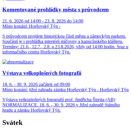
Komentované prohlídky města s průvodcem
21. 6. 2026 od 14:00 - 23. 8. 2026 do 14:00
Místo konání:
Horšovský Týn -
S průvodcem projdete historickou částí města a zámeckým parkem.
Součástí je i prohlídka interiérů míčovny a kapucínského kláštera.
Termíny: 21.6., 12.7., 2.8. a 23.8.2026, vždy od 14:00 hodin. Sraz u
informačního centra Horšovský Týn.
Výstava velkoplošných fotografií
18. 6. - 30. 9. 2026 začátek od 09:00
Místo konání:
jižní zahrada zámku Horšovský Týn - Horšovský Týn
Výstava velkoplošných fotografií prof. Jindřicha Štreita (AB)
NORMALIZACE. 18. 6. - 30. 9. 2026 v Jižní zahradě Státního
hradu a zámku Horšovský Týn.
Svátek