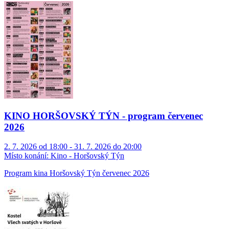
KINO HORŠOVSKÝ TÝN - program červenec
2026
2. 7. 2026 od 18:00 - 31. 7. 2026 do 20:00
Místo konání:
Kino - Horšovský Týn
Program kina Horšovský Týn červenec 2026