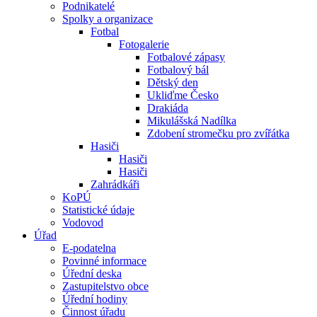
Podnikatelé
Spolky a organizace
Fotbal
Fotogalerie
Fotbalové zápasy
Fotbalový bál
Dětský den
Ukliďme Česko
Drakiáda
Mikulášská Nadílka
Zdobení stromečku pro zvířátka
Hasiči
Hasiči
Hasiči
Zahrádkáři
KoPÚ
Statistické údaje
Vodovod
Úřad
E-podatelna
Povinné informace
Úřední deska
Zastupitelstvo obce
Úřední hodiny
Činnost úřadu