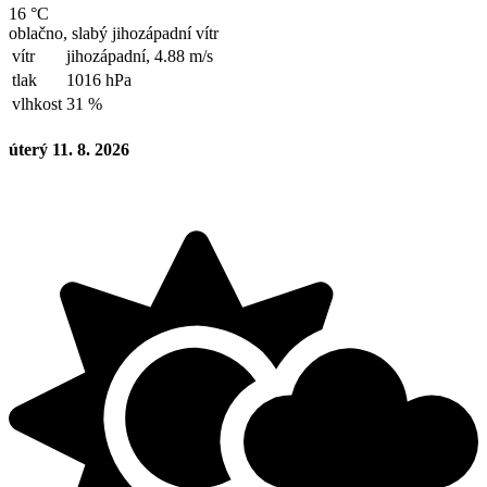
16 °C
oblačno, slabý jihozápadní vítr
vítr
jihozápadní,
4.88 m/s
tlak
1016 hPa
vlhkost
31 %
úterý 11. 8. 2026