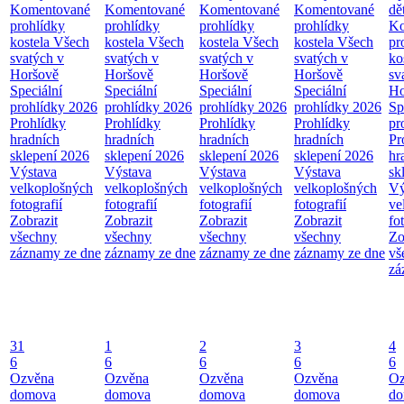
Komentované
Komentované
Komentované
Komentované
dě
prohlídky
prohlídky
prohlídky
prohlídky
Ko
kostela Všech
kostela Všech
kostela Všech
kostela Všech
pr
svatých v
svatých v
svatých v
svatých v
ko
Horšově
Horšově
Horšově
Horšově
sv
Speciální
Speciální
Speciální
Speciální
Ho
prohlídky 2026
prohlídky 2026
prohlídky 2026
prohlídky 2026
Sp
Prohlídky
Prohlídky
Prohlídky
Prohlídky
pr
hradních
hradních
hradních
hradních
Pr
sklepení 2026
sklepení 2026
sklepení 2026
sklepení 2026
hr
Výstava
Výstava
Výstava
Výstava
sk
velkoplošných
velkoplošných
velkoplošných
velkoplošných
Vý
fotografií
fotografií
fotografií
fotografií
ve
Zobrazit
Zobrazit
Zobrazit
Zobrazit
fo
všechny
všechny
všechny
všechny
Zo
záznamy ze dne
záznamy ze dne
záznamy ze dne
záznamy ze dne
vš
zá
31
1
2
3
4
6
6
6
6
6
Ozvěna
Ozvěna
Ozvěna
Ozvěna
Oz
domova
domova
domova
domova
do