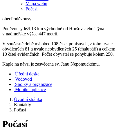
Mapa webu
Počasí
obec
Poděvousy
Poděvousy leží 13 km východně od Horšovského Týna
v nadmořské výšce 447 metrů.
V současné době má obec 108 čísel popisných, z toho trvale
obydlených 81 a trvale neobydlených 25 (chalupáři) a celkem
10 čísel evidenčních. Počet obyvatel se pohybuje kolem 250.
Kaple na návsi je zasvěcena sv. Janu Nepomuckému.
Úřední deska
Vodovod
Spolky a organizace
Mobilní aplikace
Úvodní stránka
Kontakty
Počasí
Počasí