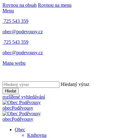
Rovnou na obsah
Rovnou na menu
Menu
725 543 359
obec@podevousy.cz
725 543 359
obec@podevousy.cz
Mapa webu
Hledaný výraz
Hledat
rozšířené vyhledávání
obec
Poděvousy
obec
Poděvousy
Obec
Knihovna