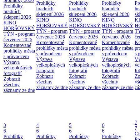
prohlídky 2026
Prohlídky
Prohlídky
Prohlídky
Pr
Prohlídky
hradních
hradních
hradních
hr
hradních
sklepení 2026
sklepení 2026
sklepení 2026
sk
sklepení 2026
KINO
KINO
KINO
K
KINO
HORŠOVSKÝ
HORŠOVSKÝ
HORŠOVSKÝ
H
HORŠOVSKÝ
TÝN - program
TÝN - program
TÝN - program
TÝ
TÝN - program
červenec 2026
červenec 2026
červenec 2026
če
červenec 2026
Komentované
Komentované
Komentované
Ko
Komentované
prohlídky města
prohlídky města
prohlídky města
pr
prohlídky města
s průvodcem
s průvodcem
s průvodcem
s 
s průvodcem
Výstava
Výstava
Výstava
Vý
Výstava
velkoplošných
velkoplošných
velkoplošných
ve
velkoplošných
fotografií
fotografií
fotografií
fo
fotografií
Zobrazit
Zobrazit
Zobrazit
Zo
Zobrazit
všechny
všechny
všechny
vš
všechny
záznamy ze dne
záznamy ze dne
záznamy ze dne
zá
záznamy ze dne
7
3
4
5
6
7
6
6
6
6
Ci
Prohlídky
Prohlídky
Prohlídky
Prohlídky
Pr