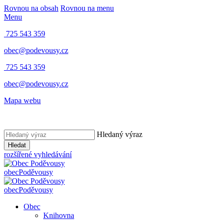
Rovnou na obsah
Rovnou na menu
Menu
725 543 359
obec@podevousy.cz
725 543 359
obec@podevousy.cz
Mapa webu
Hledaný výraz
Hledat
rozšířené vyhledávání
obec
Poděvousy
obec
Poděvousy
Obec
Knihovna