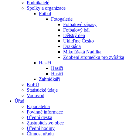
Podnikatelé
Spolky a organizace
Fotbal
Fotogalerie
Fotbalové zápasy
Fotbalový bál
Dětský den
Ukliďme Česko
Drakiáda
Mikulášská Nadílka
Zdobení stromečku pro zvířátka
Hasiči
Hasiči
Hasiči
Zahrádkáři
KoPÚ
Statistické údaje
Vodovod
Úřad
E-podatelna
Povinné informace
Úřední deska
Zastupitelstvo obce
Úřední hodiny
Činnost úřadu