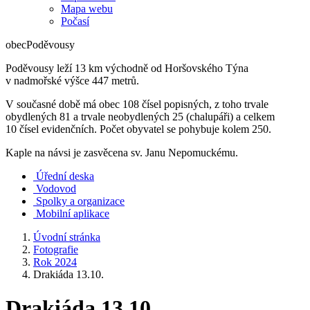
Mapa webu
Počasí
obec
Poděvousy
Poděvousy leží 13 km východně od Horšovského Týna
v nadmořské výšce 447 metrů.
V současné době má obec 108 čísel popisných, z toho trvale
obydlených 81 a trvale neobydlených 25 (chalupáři) a celkem
10 čísel evidenčních. Počet obyvatel se pohybuje kolem 250.
Kaple na návsi je zasvěcena sv. Janu Nepomuckému.
Úřední deska
Vodovod
Spolky a organizace
Mobilní aplikace
Úvodní stránka
Fotografie
Rok 2024
Drakiáda 13.10.
Drakiáda 13.10.