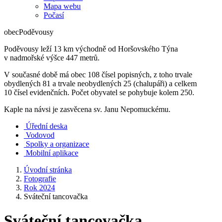
Mapa webu
Počasí
obec
Poděvousy
Poděvousy leží 13 km východně od Horšovského Týna
v nadmořské výšce 447 metrů.
V současné době má obec 108 čísel popisných, z toho trvale
obydlených 81 a trvale neobydlených 25 (chalupáři) a celkem
10 čísel evidenčních. Počet obyvatel se pohybuje kolem 250.
Kaple na návsi je zasvěcena sv. Janu Nepomuckému.
Úřední deska
Vodovod
Spolky a organizace
Mobilní aplikace
Úvodní stránka
Fotografie
Rok 2024
Sváteční tancovačka
Sváteční tancovačka