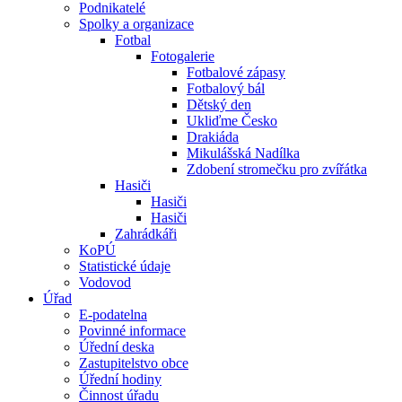
Podnikatelé
Spolky a organizace
Fotbal
Fotogalerie
Fotbalové zápasy
Fotbalový bál
Dětský den
Ukliďme Česko
Drakiáda
Mikulášská Nadílka
Zdobení stromečku pro zvířátka
Hasiči
Hasiči
Hasiči
Zahrádkáři
KoPÚ
Statistické údaje
Vodovod
Úřad
E-podatelna
Povinné informace
Úřední deska
Zastupitelstvo obce
Úřední hodiny
Činnost úřadu