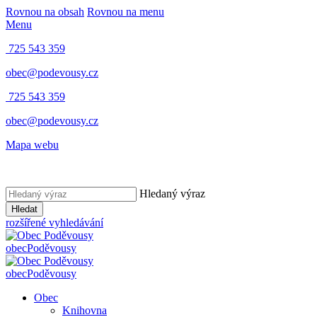
Rovnou na obsah
Rovnou na menu
Menu
725 543 359
obec@podevousy.cz
725 543 359
obec@podevousy.cz
Mapa webu
Hledaný výraz
Hledat
rozšířené vyhledávání
obec
Poděvousy
obec
Poděvousy
Obec
Knihovna