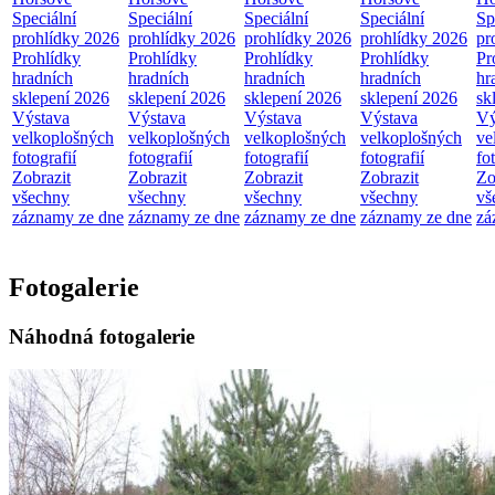
Speciální
Speciální
Speciální
Speciální
Sp
prohlídky 2026
prohlídky 2026
prohlídky 2026
prohlídky 2026
pr
Prohlídky
Prohlídky
Prohlídky
Prohlídky
Pr
hradních
hradních
hradních
hradních
hr
sklepení 2026
sklepení 2026
sklepení 2026
sklepení 2026
sk
Výstava
Výstava
Výstava
Výstava
Vý
velkoplošných
velkoplošných
velkoplošných
velkoplošných
ve
fotografií
fotografií
fotografií
fotografií
fo
Zobrazit
Zobrazit
Zobrazit
Zobrazit
Zo
všechny
všechny
všechny
všechny
vš
záznamy ze dne
záznamy ze dne
záznamy ze dne
záznamy ze dne
zá
Fotogalerie
Náhodná fotogalerie