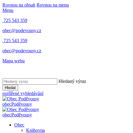
Rovnou na obsah
Rovnou na menu
Menu
725 543 359
obec@podevousy.cz
725 543 359
obec@podevousy.cz
Mapa webu
Hledaný výraz
Hledat
rozšířené vyhledávání
obec
Poděvousy
obec
Poděvousy
Obec
Knihovna