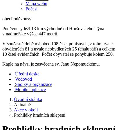
Mapa webu
Počasí
obec
Poděvousy
Poděvousy leží 13 km východně od Horšovského Týna
v nadmořské výšce 447 metrů.
V současné době má obec 108 čísel popisných, z toho trvale
obydlených 81 a trvale neobydlených 25 (chalupáři) a celkem
10 čísel evidenčních. Počet obyvatel se pohybuje kolem 250.
Kaple na návsi je zasvěcena sv. Janu Nepomuckému.
Úřední deska
Vodovod
Spolky a organizace
Mobilní aplikace
Úvodní stránka
Aktuálně
Akce v okolí
Prohlídky hradních sklepení
Prohlídky hradních sklepení