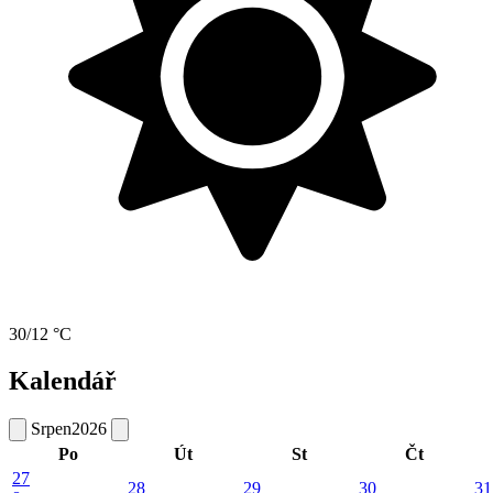
30/12 °C
Kalendář
Srpen
2026
Po
Út
St
Čt
27
28
29
30
31