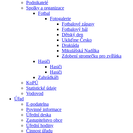
Podnikatelé
Spolky a organizace
Fotbal
Fotogalerie
Fotbalové zápasy
Fotbalový bál
Dětský den
Ukliďme Česko
Drakiáda
Mikulášská Nadílka
Zdobení stromečku pro zvířátka
Hasiči
Hasiči
Hasiči
Zahrádkáři
KoPÚ
Statistické údaje
Vodovod
Úřad
E-podatelna
Povinné informace
Úřední deska
Zastupitelstvo obce
Úřední hodiny
Činnost úřadu