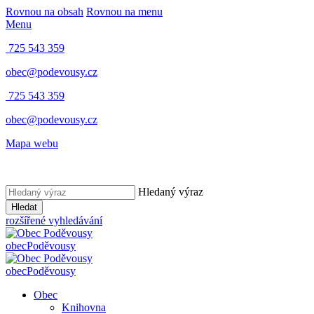
Rovnou na obsah
Rovnou na menu
Menu
725 543 359
obec@podevousy.cz
725 543 359
obec@podevousy.cz
Mapa webu
Hledaný výraz
Hledat
rozšířené vyhledávání
obec
Poděvousy
obec
Poděvousy
Obec
Knihovna