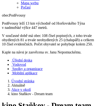
Mapa webu
Počasí
obec
Poděvousy
Poděvousy leží 13 km východně od Horšovského Týna
v nadmořské výšce 447 metrů.
V současné době má obec 108 čísel popisných, z toho trvale
obydlených 81 a trvale neobydlených 25 (chalupáři) a celkem
10 čísel evidenčních. Počet obyvatel se pohybuje kolem 250.
Kaple na návsi je zasvěcena sv. Janu Nepomuckému.
Úřední deska
Vodovod
Spolky a organizace
Mobilní aplikace
Úvodní stránka
Aktuálně
Akce v okolí
kino Staňkov - Dream team
kino Staňkov - Dream team