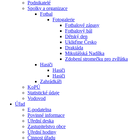
Podnikatelé
Spolky a organizace
Fotbal
Fotogalerie
Fotbalové zápasy
Fotbalový bál
Dětský den
Ukliďme Česko
Drakiáda
Mikulášská Nadílka
Zdobení stromečku pro zvířátka
Hasiči
Hasiči
Hasiči
Zahrádkáři
KoPÚ
Statistické údaje
Vodovod
Úřad
E-podatelna
Povinné informace
Úřední deska
Zastupitelstvo obce
Úřední hodiny
Činnost úřadu