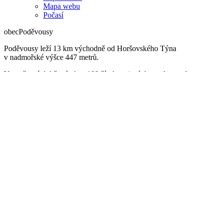
Mapa webu
Počasí
obec
Poděvousy
Poděvousy leží 13 km východně od Horšovského Týna
v nadmořské výšce 447 metrů.
V současné době má obec 108 čísel popisných, z toho trvale
obydlených 81 a trvale neobydlených 25 (chalupáři) a celkem
10 čísel evidenčních. Počet obyvatel se pohybuje kolem 250.
Kaple na návsi je zasvěcena sv. Janu Nepomuckému.
Úřední deska
Vodovod
Spolky a organizace
Mobilní aplikace
Úvodní stránka
Aktuálně
Akce v okolí
Výstava obrazů paní Rity Staňkové v...
Výstava obrazů paní Rity