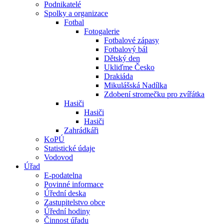
Podnikatelé
Spolky a organizace
Fotbal
Fotogalerie
Fotbalové zápasy
Fotbalový bál
Dětský den
Ukliďme Česko
Drakiáda
Mikulášská Nadílka
Zdobení stromečku pro zvířátka
Hasiči
Hasiči
Hasiči
Zahrádkáři
KoPÚ
Statistické údaje
Vodovod
Úřad
E-podatelna
Povinné informace
Úřední deska
Zastupitelstvo obce
Úřední hodiny
Činnost úřadu