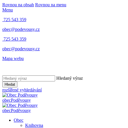
Rovnou na obsah
Rovnou na menu
Menu
725 543 359
obec@podevousy.cz
725 543 359
obec@podevousy.cz
Mapa webu
Hledaný výraz
Hledat
rozšířené vyhledávání
obec
Poděvousy
obec
Poděvousy
Obec
Knihovna