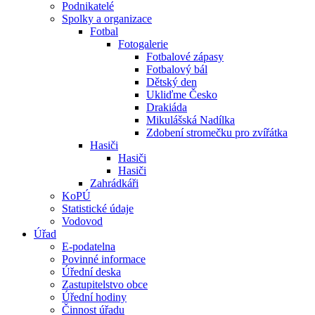
Podnikatelé
Spolky a organizace
Fotbal
Fotogalerie
Fotbalové zápasy
Fotbalový bál
Dětský den
Ukliďme Česko
Drakiáda
Mikulášská Nadílka
Zdobení stromečku pro zvířátka
Hasiči
Hasiči
Hasiči
Zahrádkáři
KoPÚ
Statistické údaje
Vodovod
Úřad
E-podatelna
Povinné informace
Úřední deska
Zastupitelstvo obce
Úřední hodiny
Činnost úřadu