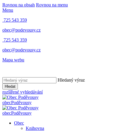
Rovnou na obsah
Rovnou na menu
Menu
725 543 359
obec@podevousy.cz
725 543 359
obec@podevousy.cz
Mapa webu
Hledaný výraz
Hledat
rozšířené vyhledávání
obec
Poděvousy
obec
Poděvousy
Obec
Knihovna