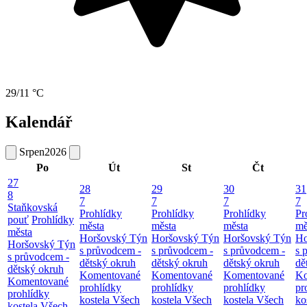
29/11 °C
Kalendář
Srpen
2026
Po
Út
St
Čt
27
28
29
30
31
8
7
7
7
7
Staňkovská
Prohlídky
Prohlídky
Prohlídky
Pr
pouť
Prohlídky
města
města
města
mě
města
Horšovský Týn
Horšovský Týn
Horšovský Týn
Ho
Horšovský Týn
s průvodcem -
s průvodcem -
s průvodcem -
s 
s průvodcem -
dětský okruh
dětský okruh
dětský okruh
dě
dětský okruh
Komentované
Komentované
Komentované
Ko
Komentované
prohlídky
prohlídky
prohlídky
pr
prohlídky
kostela Všech
kostela Všech
kostela Všech
ko
kostela Všech