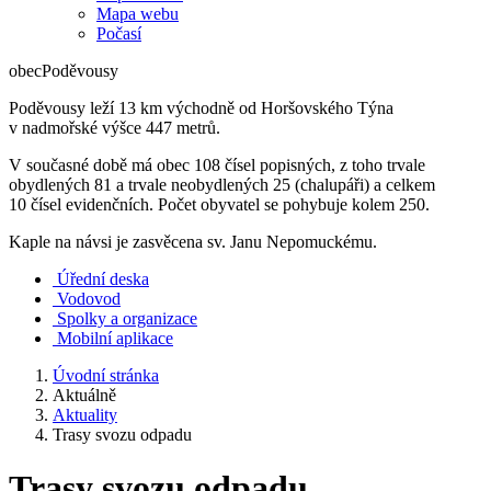
Mapa webu
Počasí
obec
Poděvousy
Poděvousy leží 13 km východně od Horšovského Týna
v nadmořské výšce 447 metrů.
V současné době má obec 108 čísel popisných, z toho trvale
obydlených 81 a trvale neobydlených 25 (chalupáři) a celkem
10 čísel evidenčních. Počet obyvatel se pohybuje kolem 250.
Kaple na návsi je zasvěcena sv. Janu Nepomuckému.
Úřední deska
Vodovod
Spolky a organizace
Mobilní aplikace
Úvodní stránka
Aktuálně
Aktuality
Trasy svozu odpadu
Trasy svozu odpadu