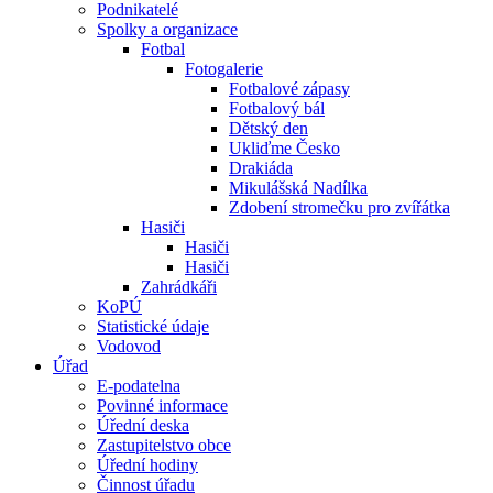
Podnikatelé
Spolky a organizace
Fotbal
Fotogalerie
Fotbalové zápasy
Fotbalový bál
Dětský den
Ukliďme Česko
Drakiáda
Mikulášská Nadílka
Zdobení stromečku pro zvířátka
Hasiči
Hasiči
Hasiči
Zahrádkáři
KoPÚ
Statistické údaje
Vodovod
Úřad
E-podatelna
Povinné informace
Úřední deska
Zastupitelstvo obce
Úřední hodiny
Činnost úřadu