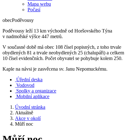
Mapa webu
Počasí
obec
Poděvousy
Poděvousy leží 13 km východně od Horšovského Týna
v nadmořské výšce 447 metrů.
V současné době má obec 108 čísel popisných, z toho trvale
obydlených 81 a trvale neobydlených 25 (chalupáři) a celkem
10 čísel evidenčních. Počet obyvatel se pohybuje kolem 250.
Kaple na návsi je zasvěcena sv. Janu Nepomuckému.
Úřední deska
Vodovod
Spolky a organizace
Mobilní aplikace
Úvodní stránka
Aktuálně
Akce v okolí
Můří noc
Můří noc