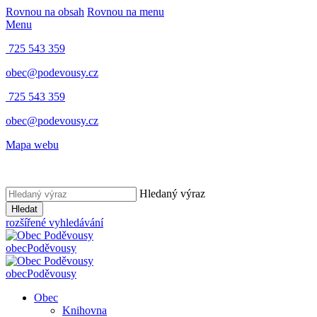
Rovnou na obsah
Rovnou na menu
Menu
725 543 359
obec@podevousy.cz
725 543 359
obec@podevousy.cz
Mapa webu
Hledaný výraz
Hledat
rozšířené vyhledávání
obec
Poděvousy
obec
Poděvousy
Obec
Knihovna