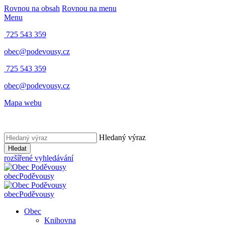
Rovnou na obsah
Rovnou na menu
Menu
725 543 359
obec@podevousy.cz
725 543 359
obec@podevousy.cz
Mapa webu
Hledaný výraz
Hledat
rozšířené vyhledávání
obec
Poděvousy
obec
Poděvousy
Obec
Knihovna