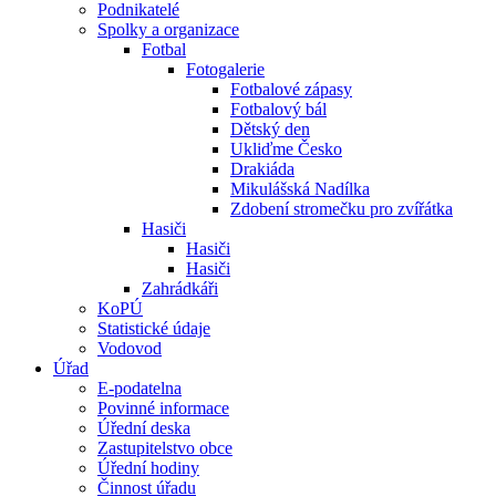
Podnikatelé
Spolky a organizace
Fotbal
Fotogalerie
Fotbalové zápasy
Fotbalový bál
Dětský den
Ukliďme Česko
Drakiáda
Mikulášská Nadílka
Zdobení stromečku pro zvířátka
Hasiči
Hasiči
Hasiči
Zahrádkáři
KoPÚ
Statistické údaje
Vodovod
Úřad
E-podatelna
Povinné informace
Úřední deska
Zastupitelstvo obce
Úřední hodiny
Činnost úřadu