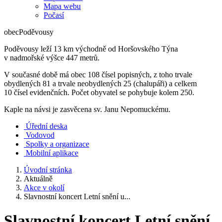
Mapa webu
Počasí
obec
Poděvousy
Poděvousy leží 13 km východně od Horšovského Týna
v nadmořské výšce 447 metrů.
V současné době má obec 108 čísel popisných, z toho trvale
obydlených 81 a trvale neobydlených 25 (chalupáři) a celkem
10 čísel evidenčních. Počet obyvatel se pohybuje kolem 250.
Kaple na návsi je zasvěcena sv. Janu Nepomuckému.
Úřední deska
Vodovod
Spolky a organizace
Mobilní aplikace
Úvodní stránka
Aktuálně
Akce v okolí
Slavnostní koncert Letní snění u...
Slavnostní koncert Letní snění