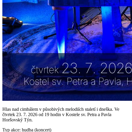
Hlas nad cimbálem v působivých melodiích staletí i dneška. Ve
čtvrtek 23. 7. 2026 od 19 hodin v Kostele sv. Petra a Pavla
Horšovský Týn.
Typ akce: hudba (koncert)